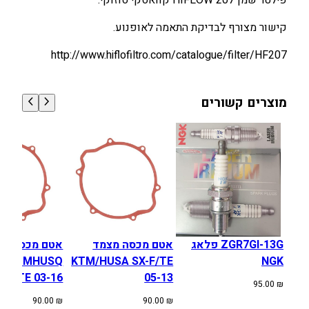
פילטר שמן HIFLOW 207 קוואסקי סוזוקי.
ן
H
קישור מצורף לבדיקת התאמה לאופנוע.
I
http://www.hiflofiltro.com/catalogue/filter/HF207
F
L
O
מוצרים קשורים
W
2
0
7
ק
ו
ו
א
ס
ZGR7GI-13G פלאג
אטם מכסה מצמד
אטם מכסה מצ
ק
KTMHUSQ
KTM/HUSA SX-F/TE
NGK
י
XC/TE 03-16
05-13
95.00
₪
ס
90.00
₪
90.00
₪
ו