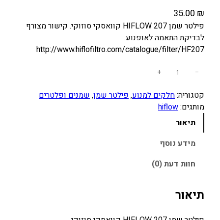
35.00
₪
פילטר שמן HIFLOW 207 קוואסקי סוזוקי. קישור מצורף
לבדיקת התאמה לאופנוע.
http://www.hiflofiltro.com/catalogue/filter/HF207
כ
+
−
מ
קטגוריה:
חלקים למנוע
, 
פילטר שמן
, 
שמנים ופלטרים
ו
מותגים:
hiflow
ת
ש
תיאור
ל
פ
מידע נוסף
י
חוות דעת (0)
ל
ט
ר
תיאור
ש
מ