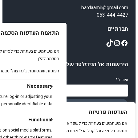
bardaamir@gmail.com
053-444-4427
חברתיים
התאמת העדפות הסכמה
TikTok
Instagram
Facebook
אנו משתמשים בעוגיות כדי לסייע לכ
הסכמה להלן.
הירשמות אל הניוזלטר שלנו
העוגיות שמסווגות כ"נחוצות" נשמר
אימייל
*
Necessary
cure log-in or adjusting your
ersonally identifiable data.
הירשמו
העדפות פרטיות
Functional
אנו משתמשים בעוגיות כדי לשפר את האתר, להציג תוכן מותאם ולנתח
e on social media platforms,
תנועה. בלחיצה על 'קבל הכל' אתם מסכימים לכך.
d other third-party features.