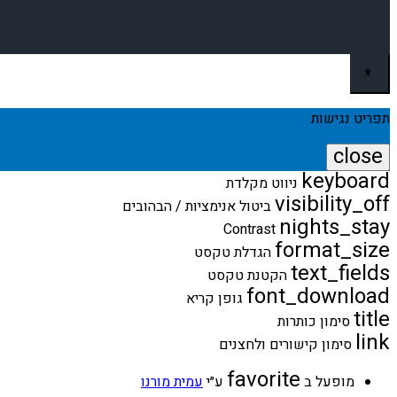
תפריט נגישות
close
keyboard
פתיחה
ניווט מקלדת
וסגירה
visibility_off
ביטול אנימציות / הבהובים
של
nights_stay
Contrast
תפריט
format_size
הנגישות
הגדלת טקסט
text_fields
הקטנת טקסט
font_download
גופן קריא
title
סימון כותרות
link
סימון קישורים ולחצנים
favorite
אהבה
מופעל ב
ע״י
עמית מורנו