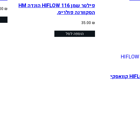
פילטר שמן HIFLOW 116 הונדה HM
.00
₪
הסקוורנה פולריס.
35.00
₪
הוספה לסל
פילטר שמן HIFLOW 207 קוואסקי