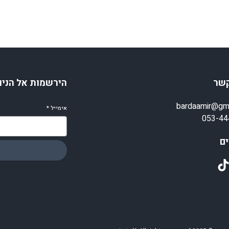
קשר
הירשמות אל הניו
bardaamir@gm
אימייל
*
053-44
ם
TikT