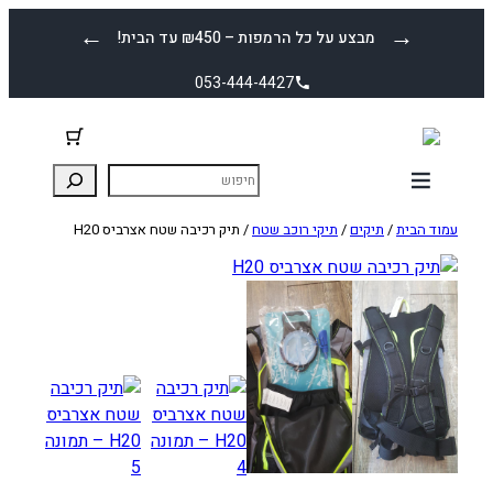
לדלג
←
→
מבצע על כל הרמפות – ₪450 עד הבית!
לתוכן
053-444-4427
עמוד הבית
/
תיקים
/
תיקי רוכב שטח
/ תיק רכיבה שטח אצרביס H20