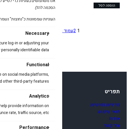
אנו משתמשים בעוגיות כדי לסייע לכ
המקורי
הנוכחי
היה:
הוספה לסל
הוא:
הוספה לסל
הסכמה להלן.
400.00 ₪.
590.00 ₪.
העוגיות שמסווגות כ"נחוצות" נשמר
1
2
עמוד הבא
»
Necessary
cure log-in or adjusting your
ersonally identifiable data.
Functional
e on social media platforms,
d other third-party features.
תפריט
Analytics
מדיניות ופרטיות
 help provide information on
תנאי שימוש
ce rate, traffic source, etc.
אודות
צור קשר
Performance