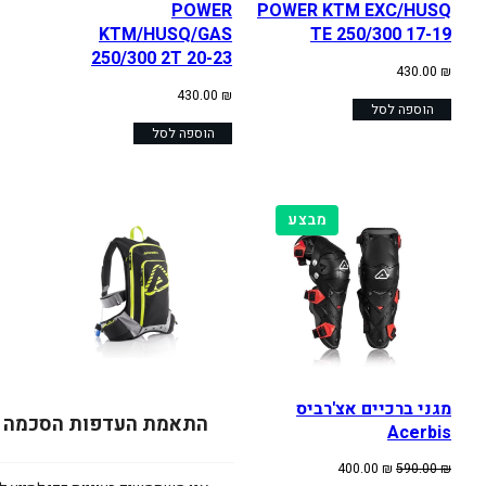
POWER
POWER KTM EXC/HUSQ
KTM/HUSQ/GAS
TE 250/300 17-19
250/300 2T 20-23
430.00
₪
430.00
₪
הוספה לסל
הוספה לסל
מוצרים
מבצע
במבצע
מגני ברכיים אצ'רביס
תיק גב ACERBIS X-
התאמת העדפות הסכמה
STROME
Acerbis
המחיר
המחיר
380.00
₪
400.00
₪
590.00
₪