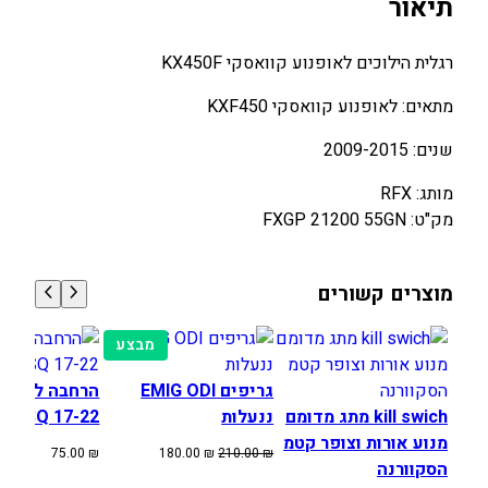
תיאור
ה
י
רגלית הילוכים לאופנוע קוואסקי KX450F
ל
ו
מתאים: לאופנוע קוואסקי KXF450
כ
שנים: 2009-2015
י
ם
מותג: RFX
K
מק"ט: FXGP 21200 55GN
A
W
A
מוצרים קשורים
S
A
מוצרים
מבצע
K
במבצע
I
גריפים EMIG ODI
הרחבה לרגלי
K
kill swich מתג מדומם
ננעלות
HUSQ 17-22
X
מנוע אורות וצופר קטמ
המחיר
המחיר
75.00
₪
180.00
₪
210.00
₪
4
הסקוורנה
המקורי
הנוכחי