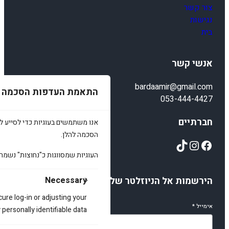
צור קשר
נגישות
בית
אנשי קשר
bardaamir@gmail.com
התאמת העדפות הסכמה
053-444-4427
חברתיים
אנו משתמשים בעוגיות כדי לסייע לכ
הסכמה להלן.
TikTok
Instagram
Facebook
העוגיות שמסווגות כ"נחוצות" נשמר
Necessary
הירשמות אל הניוזלטר שלנו
cure log-in or adjusting your
אימייל
*
ersonally identifiable data.