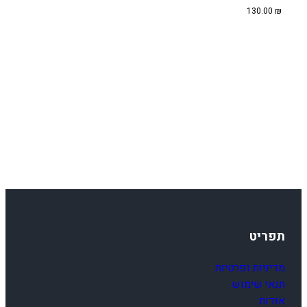
5
היה:
הוא:
130.00
₪
180.00 ₪.
210.00 ₪.
0
F
0
9
-
1
5
תפריט
מדיניות ופרטיות
תנאי שימוש
אודות