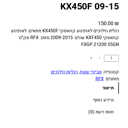
KX450F 09-15
150.00
₪
רגלית הילוכים לאופנוע קוואסקי KX450F מתאים: לאופנוע
קוואסקי KXF450 שנים: 2009-2015 מותג: RFX מק"ט:
FXGP 21200 55GN
כ
+
−
מ
ו
קטגוריה:
אביזרי שטח
, 
רגליות הילוכים
ת
מותגים:
RFX
ש
תיאור
ל
ר
מידע נוסף
ג
חוות דעת (0)
ל
י
ת