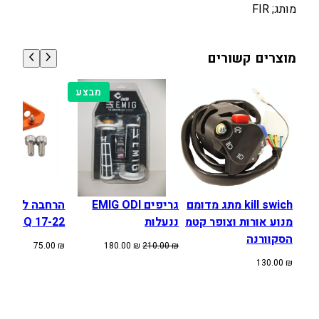
מותג; FIR
ק
0
0
ו
.
.
ו
0
0
מוצרים קשורים
א
0
0
ס
מוצרים
מבצע
ק
במבצע
₪
₪
י
.
.
K
X
4
5
0
kill swich מתג מדומם
גריפים EMIG ODI
הרחבה לרגלי
מנוע אורות וצופר קטמ
ננעלות
HUSQ 17-22
הסקוורנה
המחיר
המחיר
75.00
₪
180.00
₪
210.00
₪
המקורי
הנוכחי
130.00
₪
היה:
הוא:
180.00 ₪.
210.00 ₪.