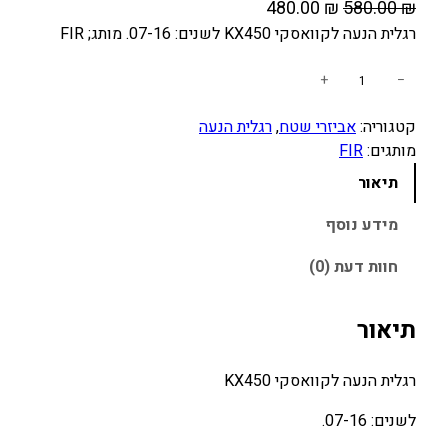
ה
ה
480.00
₪
580.00
₪
מ
מ
רגלית הנעה לקוואסקי KX450 לשנים: 07-16. מותג; FIR
ח
ח
כ
+
−
י
י
מ
ר
ר
קטגוריה:
אביזרי שטח
, 
רגלית הנעה
ו
ה
ה
מותגים:
FIR
ת
מ
נ
ש
תיאור
ק
ו
ל
ו
כ
ר
מידע נוסף
ג
ר
ח
חוות דעת (0)
ל
י
י
י
ה
ה
ת
תיאור
י
ו
ה
ה
א
נ
רגלית הנעה לקוואסקי KX450
:
:
ע
4
5
ה
לשנים: 07-16.
8
8
ל