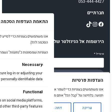
053-444-4427
חברתיים
התאמת העדפות הסכמה
TikTok
Instagram
Facebook
אנו משתמשים בעוגיות כדי לסייע לכ
הירשמות אל הניוזלטר שלנו
הסכמה להלן.
העוגיות שמסווגות כ"נחוצות" נשמר
אימייל
*
Necessary
cure log-in or adjusting your
הירשמו
ersonally identifiable data.
העדפות פרטיות
אנו משתמשים בעוגיות כדי לשפר את האתר, להציג תוכן מותאם ולנתח
Functional
תנועה. בלחיצה על 'קבל הכל' אתם מסכימים לכך.
e on social media platforms,
© 2025 amirstuff. All rights reserved.
d other third-party features.
עריכה
דחה הכל
אשר הכל