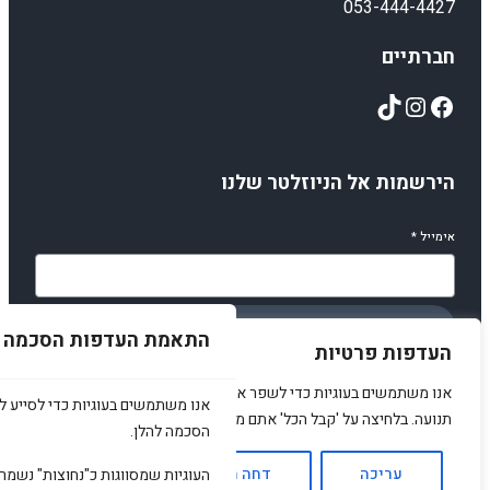
053-444-4427
חברתיים
TikTok
Instagram
Facebook
הירשמות אל הניוזלטר שלנו
אימייל
*
הירשמו
התאמת העדפות הסכמה
העדפות פרטיות
אנו משתמשים בעוגיות כדי לשפר את האתר, להציג תוכן מותאם ולנתח
אנו משתמשים בעוגיות כדי לסייע לכ
תנועה. בלחיצה על 'קבל הכל' אתם מסכימים לכך.
הסכמה להלן.
© 2025 amirstuff. All rights reserved.
עריכה
דחה הכל
אשר הכל
העוגיות שמסווגות כ"נחוצות" נשמר