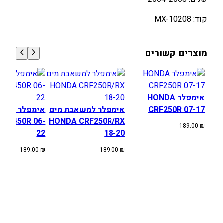
א
קוד: MX-10208
ב
ת
מ
מוצרים קשורים
י
ם
ל
ק
אימפלר HONDA
ו
CRF250R 07-17
אימפלר למשאבת מים
אימפלר למשא
ו
CRF450R 06-
HONDA CRF250R/RX
189.00
₪
א
22
18-20
ס
189.00
₪
189.00
₪
ק
י
K
X
2
5