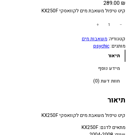
289.00
₪
קיט טיפול משאבת מים לקוואסקי KX250F
כ
+
−
מ
קטגוריה:
משאבות מים
ו
מותגים:
psychic
ת
ש
תיאור
ל
ק
מידע נוסף
י
חוות דעת (0)
ט
ט
י
תיאור
פ
ו
קיט טיפול משאבת מים לקוואסקי KX250F
ל
מ
מתאים לדגם: KX250F
ש
שנים: 2004-2008