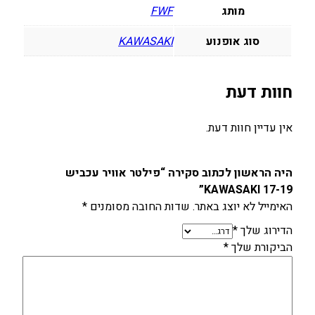
מותג
FWF
K
I
סוג אופנוע
KAWASAKI
1
7
-
חוות דעת
1
9
אין עדיין חוות דעת.
היה הראשון לכתוב סקירה “פילטר אוויר עכביש
KAWASAKI 17-19”
האימייל לא יוצג באתר.
שדות החובה מסומנים
*
הדירוג שלך
*
הביקורת שלך
*