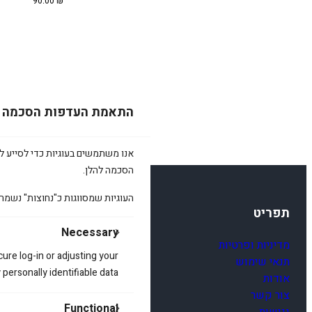
90.00
₪
התאמת העדפות הסכמה
אנו משתמשים בעוגיות כדי לסייע לכ
הסכמה להלן.
העוגיות שמסווגות כ"נחוצות" נשמר
תפריט
Necessary
מדיניות ופרטיות
cure log-in or adjusting your
תנאי שימוש
ersonally identifiable data.
אודות
צור קשר
Functional