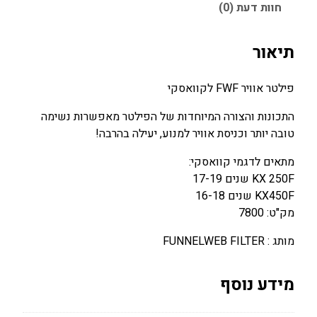
ה
א
חוות דעת (0)
ל
:
:
ט
1
1
ר
תיאור
3
7
א
ו
0
0
פילטר אוויר FWF לקוואסקי
ו
.
.
י
0
0
התכונות והצורה המיוחדות של הפילטר מאפשרות נשימה
ר
טובה יותר וכניסת אוויר למנוע, יעילה בהרבה!
0
0
ע
מתאים לדגמי קוואסקי:
כ
₪
₪
KX 250F שנים 17-19
ב
.
.
KX450F שנים 16-18
י
מק"ט: 7800
ש
K
מותג : FUNNELWEB FILTER
A
W
מידע נוסף
A
S
A