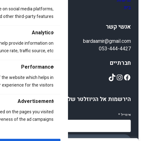
נגישות
בית
e on social media platforms,
d other third-party features.
אנשי קשר
Analytics
bardaamir@gmail.com
 help provide information on
053-444-4427
ce rate, traffic source, etc.
חברתיים
Performance
TikTok
Instagram
Facebook
 the website which helps in
 experience for the visitors.
הירשמות אל הניוזלטר שלנו
Advertisement
ed on the pages you visited
אימייל
*
iveness of the ad campaigns.
הירשמו