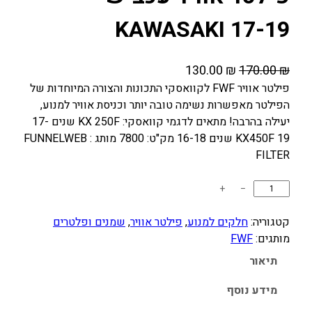
KAWASAKI 17-19
ה
ה
130.00
₪
170.00
₪
מ
מ
פילטר אוויר FWF לקוואסקי התכונות והצורה המיוחדות של
הפילטר מאפשרות נשימה טובה יותר וכניסת אוויר למנוע,
ח
ח
יעילה בהרבה! מתאים לדגמי קוואסקי: KX 250F שנים 17-
י
י
19 KX450F שנים 16-18 מק"ט: 7800 מותג : FUNNELWEB
ר
ר
FILTER
ה
ה
מ
נ
כ
+
−
ק
ו
מ
ו
כ
ו
קטגוריה:
חלקים למנוע
, 
פילטר אוויר
, 
שמנים ופלטרים
ת
ר
ח
מותגים:
FWF
ש
י
י
תיאור
ל
ה
ה
פ
מידע נוסף
י
ו
י