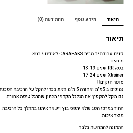
תיאור
מידע נוסף
חוות דעת (0)
תיאור
פגים עבודת יד מבית CARAPAKS לאופנוע בטא.
מתאים:
בטא RR שנים 13-19
Xtrainer שנים 17-24
סופר חזקים!!
נמוכים ב 5מ"מ ואחורה 5 מ"מ וזאת בכדי להקל על הרכיבה הטכנית כשנידרש שמרכז הכובד יעבור לגלגל אחורי.
גם מקל להקפיץ את הגלגל הקדמי מכיוון שהרגל טיפה אחורה.
החור במרכז הפג שלא יתפס בוץ וישאר איתנו במהלך כל הרכיבה.
מוצר איכות.
התמונה להמחשה בלבד