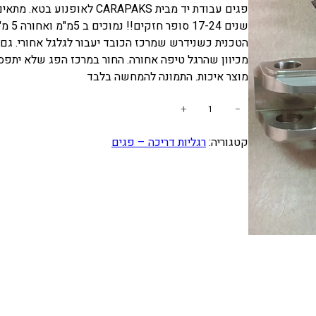
שנים 4
הטכנית כשנידרש שמרכז הכובד יעבור לגלגל אחורי. גם
מכיוון שהרגל טיפה אחורה. החור במרכז הפג שלא יתפס 
מוצר איכות. התמונה להמחשה בלבד
כ
+
−
מ
קטגוריה:
רגליות דריכה – פגים
ו
ת
ש
ל
פ
ג
י
ם
מ
ו
נ