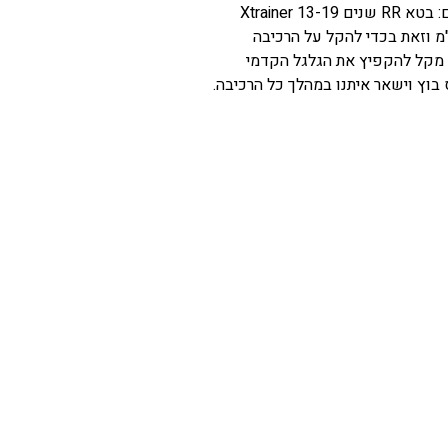
פגים עבודת יד מבית CARAPAKS לאופנוע בטא. מתאים: בטא RR שנים 13-19 Xtrainer
17-2 סופר חזקים!! נמוכים ב 5מ"מ ואחורה 5 מ"מ וזאת בכדי להקל על הרכיבה
 מקל להקפיץ את הגלגל הקדמי
בוץ וישאר איתנו במהלך כל הרכיבה.