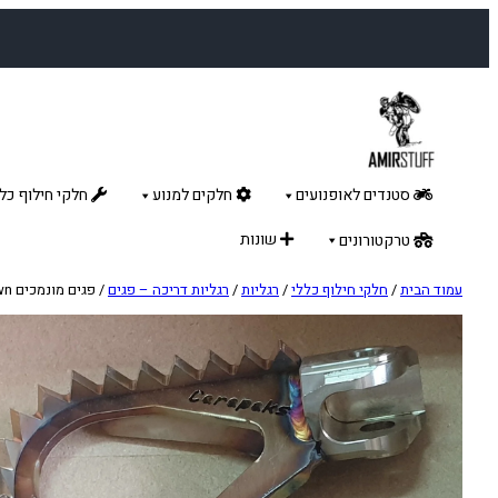
לדלג
לתוכן
סטנדים לאופנועים
חלקים למנוע
חלקי חילוף כלל
שונות
טרקטורונים
עמוד הבית
/
חלקי חילוף כללי
/
רגליות
/
רגליות דריכה – פגים
/ פגים מונמכים BETA RR/Xtrainer 5mm back 5mm down