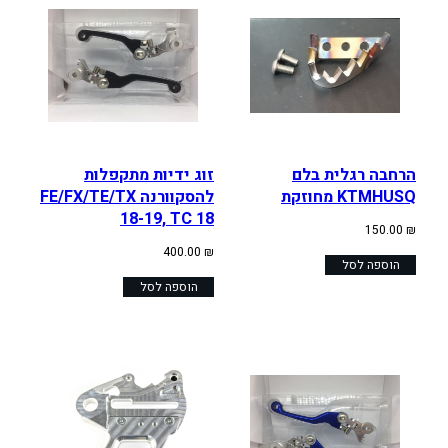
הרחבה רגלית בלם
זוג ידיות מתקפלות
KTMHUSQ מחוזקת
להסקוורנה FE/FX/TE/TX
18-19, TC 18
150.00
₪
400.00
₪
הוספה לסל
הוספה לסל