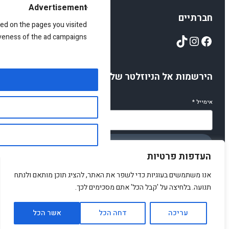
Advertisement
חברתיים
ed on the pages you visited
TikTok
Instagram
Facebook
iveness of the ad campaigns.
הירשמות אל הניוזלטר שלנו
אימייל
*
הירשמו
העדפות פרטיות
אנו משתמשים בעוגיות כדי לשפר את האתר, להציג תוכן מותאם ולנתח
תנועה. בלחיצה על 'קבל הכל' אתם מסכימים לכך.
© 2025 amirstuff. All rights reserved.
עריכה
דחה הכל
אשר הכל