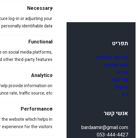
Necessary
cure log-in or adjusting your
ersonally identifiable data.
Functional
תפריט
e on social media platforms,
מדיניות ופרטיות
d other third-party features.
תנאי שימוש
אודות
Analytics
צור קשר
 help provide information on
נגישות
ce rate, traffic source, etc.
בית
Performance
אנשי קשר
 the website which helps in
 experience for the visitors.
bardaamir@gmail.com
053-444-4427