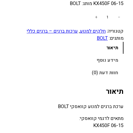
KX450F 06-15 מותג: BOLT
כ
+
−
מ
קטגוריה:
חלקים למנוע
, 
ערכות ברגים – ברגים כללי
ו
מותגים:
BOLT
ת
ש
תיאור
ל
ע
מידע נוסף
ר
חוות דעת (0)
כ
ת
ב
תיאור
ר
ג
ערכת ברגים למנוע קוואסקי BOLT
י
ם
מתאים לדגמי קוואסקי:
ל
KX450F 06-15
מ