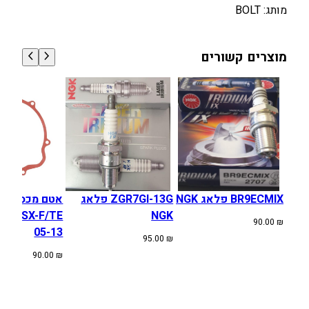
מותג: BOLT
נ
ו
ע
מוצרים קשורים
ק
ו
ו
א
ס
ק
י
B
O
BR9ECMIX פלאג NGK
ZGR7GI-13G פלאג
אטם מכסה מצ
L
SA SX-F/TE
NGK
90.00
₪
T
05-13
95.00
₪
90.00
₪