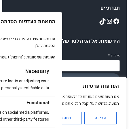
חברתיים
TikTok
Instagram
Facebook
התאמת העדפות הסכמה
אנו משתמשים בעוגיות כדי לסייע לכ
הירשמות אל הניוזלטר שלנו
הסכמה להלן.
אימייל
*
העוגיות שמסווגות כ"נחוצות" נשמר
Necessary
הירשמו
cure log-in or adjusting your
העדפות פרטיות
ersonally identifiable data.
אנו משתמשים בעוגיות כדי לשפר את האתר, להציג תוכן מותאם ולנתח
Functional
תנועה. בלחיצה על 'קבל הכל' אתם מסכימים לכך.
© 2025 amirstuff. All rights reserved.
e on social media platforms,
עריכה
דחה הכל
אשר הכל
d other third-party features.