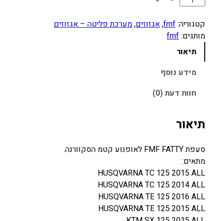
כ
+
−
מ
ו
קטגוריה:
fmf
, 
אגזוזים
, 
מערכת פליטה – אגזוזים
ת
מותגים:
fmf
ש
תיאור
ל
ס
מידע נוסף
ע
חוות דעת (0)
פ
ת
K
תיאור
T
M
סעפת FMF FATTY לאופנוע קטמ הסקוורנה.
/
מתאים:
H
HUSQVARNA TC 125 2015 ALL
U
HUSQVARNA TC 125 2014 ALL
S
HUSQVARNA TE 125 2016 ALL
Q
HUSQVARNA TE 125 2015 ALL
1
KTM SX 125 2015 ALL