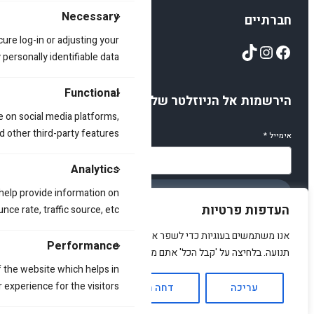
Necessary
חברתיים
cure log-in or adjusting your
TikTok
Instagram
Facebook
ersonally identifiable data.
Functional
הירשמות אל הניוזלטר שלנו
e on social media platforms,
d other third-party features.
אימייל
*
Analytics
 help provide information on
הירשמו
העדפות פרטיות
ce rate, traffic source, etc.
אנו משתמשים בעוגיות כדי לשפר את האתר, להציג תוכן מותאם ולנתח
Performance
תנועה. בלחיצה על 'קבל הכל' אתם מסכימים לכך.
 the website which helps in
© 2025 amirstuff. All rights reserved.
 experience for the visitors.
עריכה
דחה הכל
אשר הכל