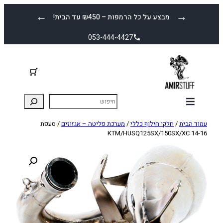
לדלג
←
→
מבצע על כל הרמפות – ₪450 עד הבית!
לתוכן
053-444-4427
עמוד הבית
/
חלקי חילוף כללי
/
מערכת פליטה – אגזוזים
/ סעפת
KTM/HUSQ125SX/150SX/XC 14-16