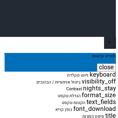
תפריט נגישות
close
keyboard
פתיחה
ניווט מקלדת
וסגירה
visibility_off
ביטול אנימציות / הבהובים
של
nights_stay
Contrast
תפריט
format_size
הנגישות
הגדלת טקסט
text_fields
הקטנת טקסט
font_download
גופן קריא
title
סימון כותרות