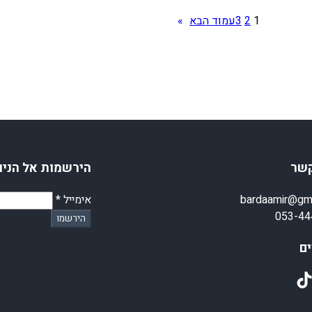
1
2
3
עמוד הבא
»
קשר
הירשמות אל הניו
bardaamir@gm
אימייל
*
053-44
הירשמו
ם
TikT