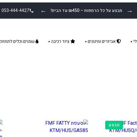
←
→
מבצע על כל הרמפות – ₪450 עד הבית!
053-444-4427
י
אביזרים ומיגונים
ציוד רכיבה
שמנים וכלים לתחזוק
מוצרים
מבצע
במבצע