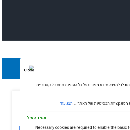
תוכלו למצוא מידע מפורט על כל העוגיות תחת כל קטגוריית
עדפות פרטיות
 הפונקציות הבסיסיות של האתר....
הצג עוד
נו משתמשים בעוגיות כדי לשפר את האתר, להציג תוכן מותאם ולנתח
נועה. בלחיצה על 'קבל הכל' אתם מסכימים לכך.
תמיד פעיל
Necessary cookies are required to enable the basic fe