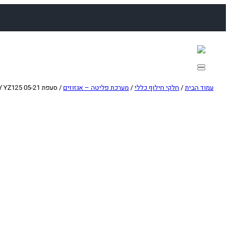
לדלג
לתוכן
עמוד הבית
/
חלקי חילוף כללי
/
מערכת פליטה – אגזוזים
/ סעפת FMF FATTY YZ125 05-21