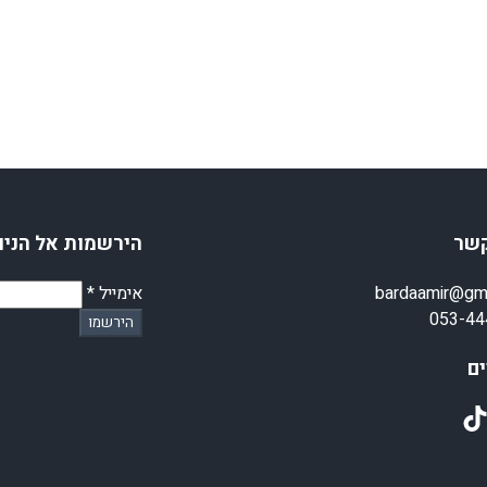
קשר
הירשמות אל הניו
bardaamir@gm
אימייל
*
053-44
הירשמו
ם
TikT