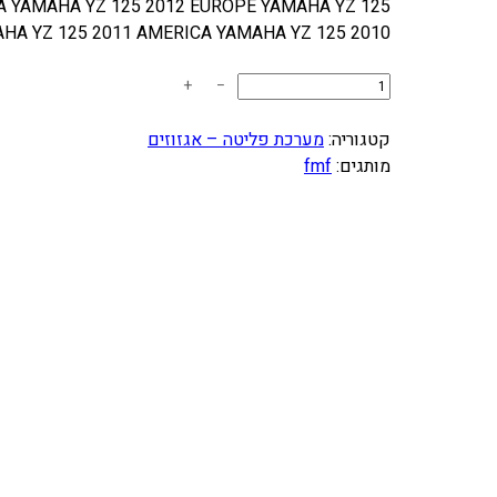
A YAMAHA YZ 125 2012 EUROPE YAMAHA YZ 125
HA YZ 125 2011 AMERICA YAMAHA YZ 125 2010…
כ
+
−
מ
ו
קטגוריה:
מערכת פליטה – אגזוזים
ת
מותגים:
fmf
ש
ל
ס
ע
פ
ת
F
M
F
F
A
T