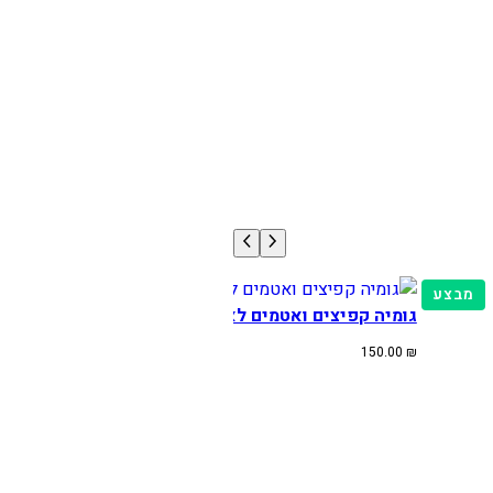
מוצרים
מבצע
גומיה קפיצים ואטמים לאגזוז YZ125 01-24
במבצע
150.00
₪