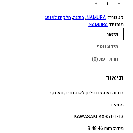
כ
+
−
מ
קטגוריה:
NAMURA
, 
בוכנה
, 
חלקים למנוע
ו
מותגים:
NAMURA
ת
ש
תיאור
ל
ס
מידע נוסף
ט
חוות דעת (0)
ב
ו
כ
תיאור
נ
ה
בוכנה ואטמים עליון לאופנוע קוואסקי.
B
מ
מתאים:
ל
KAWASAKI KX85 01-13
א
ע
מידה: B 48.46 mm
ם