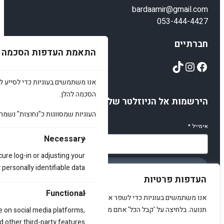
bardaamir@gmail.com
053-444-4427
חברתיים
התאמת העדפות הסכמה
TikTok
Instagram
Facebook
אנו משתמשים בעוגיות כדי לסייע לכ
הסכמה להלן.
הירשמות אל הניוזלטר שלנו
העוגיות שמסווגות כ"נחוצות" נשמר
אימייל
*
Necessary
cure log-in or adjusting your
ersonally identifiable data.
הירשמו
העדפות פרטיות
Functional
אנו משתמשים בעוגיות כדי לשפר את האתר, להציג תוכן מותאם ולנתח
תנועה. בלחיצה על 'קבל הכל' אתם מסכימים לכך.
e on social media platforms,
d other third-party features.
© 2025 amirstuff. All rights reserved.