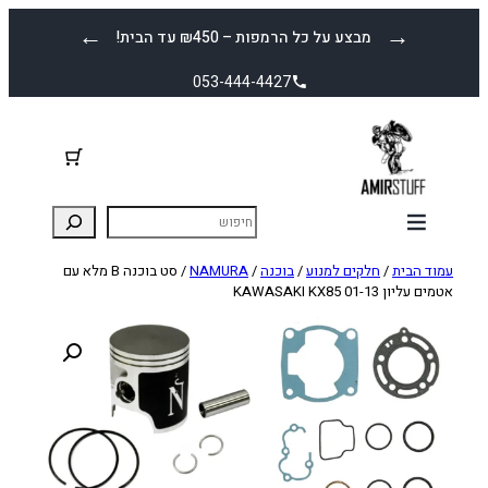
לדלג
←
→
מבצע על כל הרמפות – ₪450 עד הבית!
לתוכן
053-444-4427
עמוד הבית
/
חלקים למנוע
/
בוכנה
/
NAMURA
/ סט בוכנה B מלא עם
אטמים עליון KAWASAKI KX85 01-13