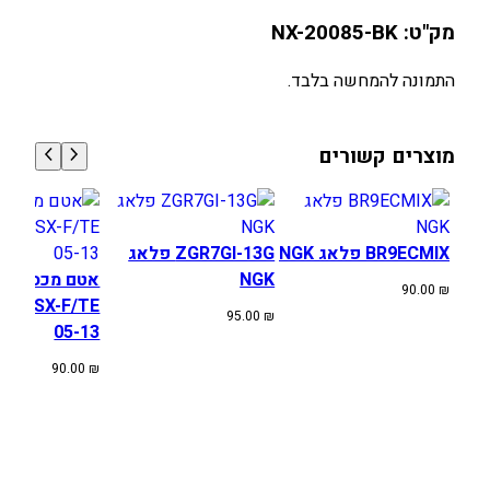
א
מק"ט: NX-20085-BK
ט
מ
התמונה להמחשה בלבד.
י
ם
מוצרים קשורים
ע
ל
י
ו
BR9ECMIX פלאג NGK
ZGR7GI-13G פלאג
ן
NGK
אטם מכסה מצ
K
90.00
₪
SA SX-F/TE
A
95.00
₪
05-13
W
A
90.00
₪
S
A
K
I