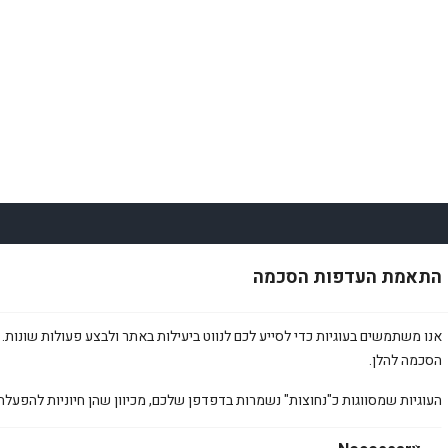
קשר
הירשמות אל הניו
התאמת העדפות הסכמה
bardaamir@gm
אימייל
*
אנו משתמשים בעוגיות כדי לסייע לכם לנווט ביעילות באתר ולבצע פעולות שונות. 
053-44
הירשמו
הסכמה להלן.
ם
העוגיות שמסווגות כ"נחוצות" נשמרות בדפדפן שלכם, מכיוון שהן חיוניות להפעלת
TikT
ה