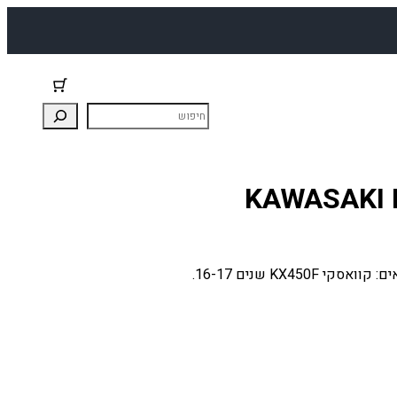
סט אטמים חלופי מלא לאופנוע קוואסקי KX450F. מתאים: קוואסקי KX450F שנים 16-17.