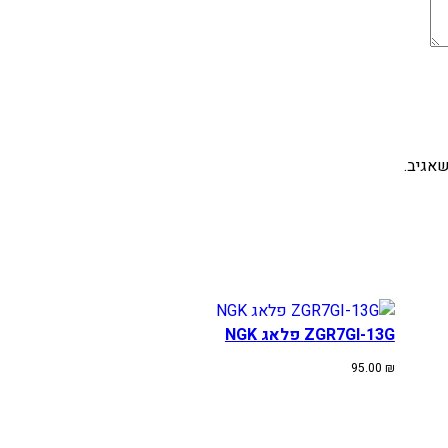
אגיב.
ZGR7GI-13G פלאג NGK
95.00
₪