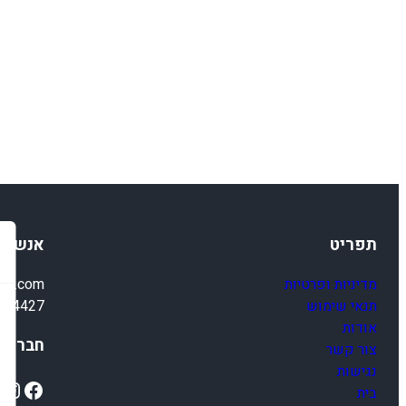
תפריט
אנשי 
מדיניות ופרטיות
ail.com
תנאי שימוש
4-4427
אודות
חברתיי
צור קשר
נגישות
ok
Instagram
Facebook
בית