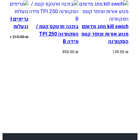
גריפים DI
kill swich מתג מדומם
בוכנה וורטקס קטמ /
ננעלות
מנוע אורות וצופר קטמ
הסקוורנה 250 TPI
המחיר
80.00
₪
210.00
₪
הסקוורנה
מידה B
המקורי
היה:
850.00
₪
130.00
₪
210.00 ₪.