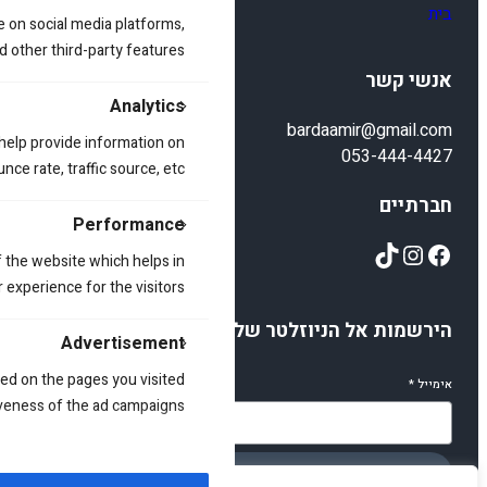
בית
e on social media platforms,
d other third-party features.
אנשי קשר
Analytics
bardaamir@gmail.com
 help provide information on
053-444-4427
ce rate, traffic source, etc.
חברתיים
Performance
TikTok
Instagram
Facebook
 the website which helps in
 experience for the visitors.
הירשמות אל הניוזלטר שלנו
Advertisement
ed on the pages you visited
אימייל
*
iveness of the ad campaigns.
הירשמו