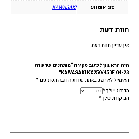
/
סוג אופנוע
KAWASAKI
4
5
0
חוות דעת
F
0
אין עדיין חוות דעת.
4
-
2
היה הראשון לכתוב סקירה “מותחנים שרשרת
3
KAWASAKI KX250/450F 04-23”
האימייל לא יוצג באתר.
שדות החובה מסומנים
*
הדירוג שלך
*
הביקורת שלך
*