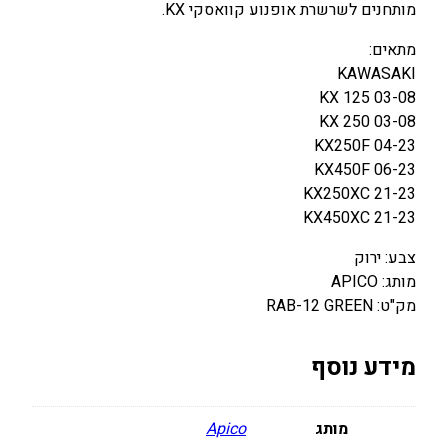
מותחנים לשרשרת אופנוע קוואסקי KX.
ש
ר
מתאים:
ש
KAWASAKI
ר
KX 125 03-08
ת
KX 250 03-08
K
KX250F 04-23
A
KX450F 06-23
W
KX250XC 21-23
A
KX450XC 21-23
S
צבע: ירוק
A
מותג: APICO
K
מק"ט: RAB-12 GREEN
I
K
X
מידע נוסף
2
5
0
מותג
Apico