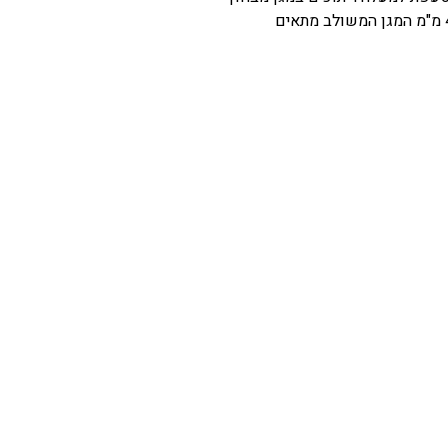
וגם מבפנים רמת חוזק הגבוהה ביותר באלומיניום עובי 4 מ"מ המגן המשולב מתאים