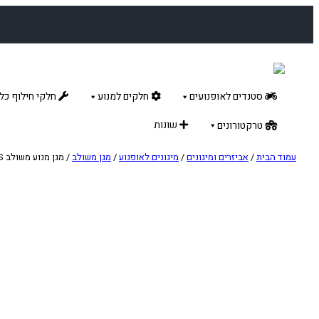
לדלג
לתוכן
סטנדים לאופנועים
חלקים למנוע
חלקי חילוף כלל
שונות
טרקטורונים
עמוד הבית
/
אביזרים ומיגונים
/
מיגונים לאופנוע
/
מגן משולב
/ מגן מנוע משולב CARAPAKS לקטמ/הסקוורנה 20-22 250/300