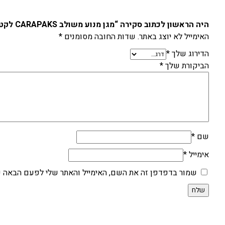
היה הראשון לכתוב סקירה “מגן מנוע משולב CARAPAKS לקטמ/הסקוורנה 20-22 250/300”
האימייל לא יוצג באתר.
שדות החובה מסומנים
*
הדירוג שלך
*
הביקורת שלך
*
שם
*
אימייל
*
שמור בדפדפן זה את השם, האימייל והאתר שלי לפעם הבאה ש