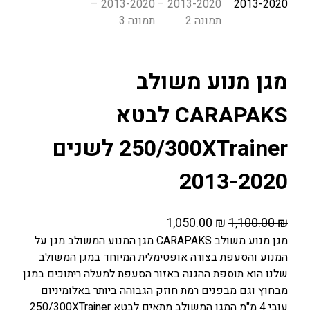
מגן מנוע משולב
CARAPAKS לבטא
250/300XTrainer לשנים
2013-2020
ה
ה
1,050.00
₪
1,100.00
₪
מ
מ
מגן מנוע משולב CARAPAKS מגן המנוע המשולב מגן על
המנוע והסעפת בצורה אופטימלית המיוחד במגן המשולב
ח
ח
שלנו הוא תוספת ההגנה באזור הסעפת למעלה ריתוכים במגן
י
י
מבחוץ וגם מבפנים רמת חוזק הגבוהה ביותר באלומיניום
ר
ר
עובי 4 מ"מ המגן המשולב מתאים לבטא 250/300XTrainer