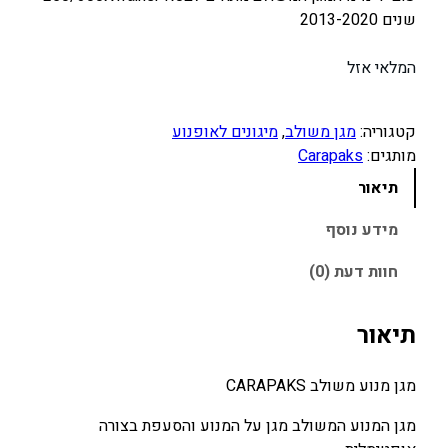
ה
ה
שנים 2013-2020
מ
נ
ק
ו
המלאי אזל
ו
כ
ר
ח
קטגוריה:
מגן משולב
, 
מיגונים לאופנוע
י
י
מותגים:
Carapaks
ה
ה
תיאור
י
ו
ה
א
מידע נוסף
:
:
חוות דעת (0)
1
1
,
,
תיאור
0
1
5
0
0
0
מגן מנוע משולב CARAPAKS
.
.
מגן המנוע המשולב מגן על המנוע והסעפת בצורה
0
0