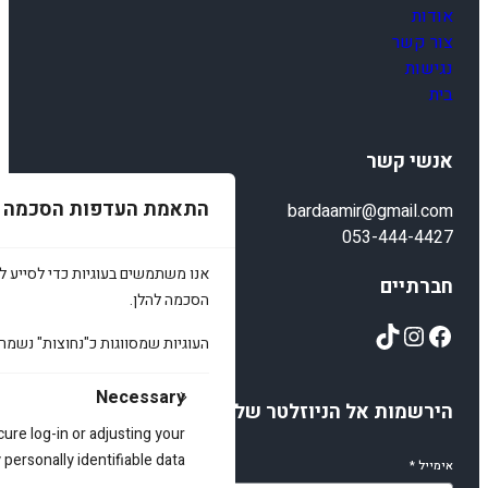
אודות
צור קשר
נגישות
בית
אנשי קשר
התאמת העדפות הסכמה
bardaamir@gmail.com
053-444-4427
אנו משתמשים בעוגיות כדי לסייע לכ
חברתיים
הסכמה להלן.
TikTok
Instagram
Facebook
העוגיות שמסווגות כ"נחוצות" נשמר
Necessary
הירשמות אל הניוזלטר שלנו
cure log-in or adjusting your
ersonally identifiable data.
אימייל
*