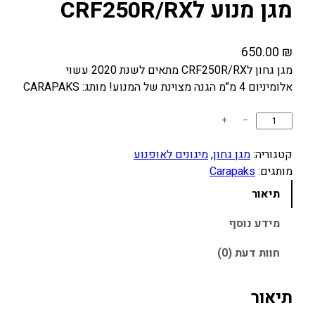
מגן מנוע לCRF250R/RX
650.00
₪
מגן גחון לCRF250R/RX מתאים לשנת 2020 עשוי
אלומיניום 4 מ"מ הגנה מצוינת של המנוע! מותג: CARAPAKS
כ
+
−
מ
ו
קטגוריה:
מגן גחון
, 
מיגונים לאופנוע
ת
מותגים:
Carapaks
ש
תיאור
ל
מ
מידע נוסף
ג
חוות דעת (0)
ן
מ
נ
תיאור
ו