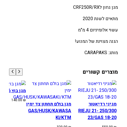
ע
מגן גחון לCRF250R/RX
ל
C
מתאים לשנת 2020
R
עשוי אלומיניום 4 מ"מ
F
2
הגנה מצוינת של המנוע!
5
0
מותג: CARAPAKS
R
/
R
מוצרים קשורים
X
מגן בוץ KTM 08-16
140.00
₪
מגיני רדיאטור
מגן בולם תחתון צד ימין
GAS/HUSK/KAWASA
250/300 RIEJU 21-
KI/KTM
23/GAS 18-20