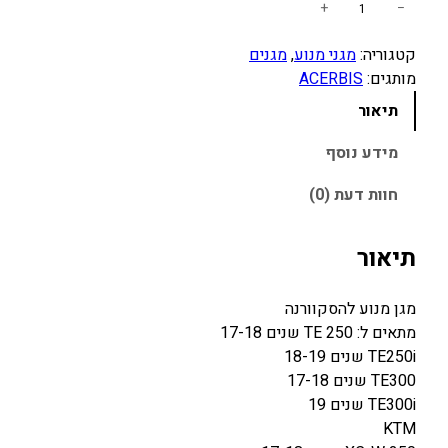
כ
+
−
מ
קטגוריה:
מגני מנוע
, 
מגנים
ו
מותגים:
ACERBIS
ת
ש
תיאור
ל
מ
מידע נוסף
ג
חוות דעת (0)
ן
מ
נ
תיאור
ו
ע
מגן מנוע להסקוורנה
ל
מתאים ל: 250 TE שנים 17-18
ה
TE250i שנים 18-19
ס
TE300 שנים 17-18
ק
TE300i שנים 19
ו
KTM
ו