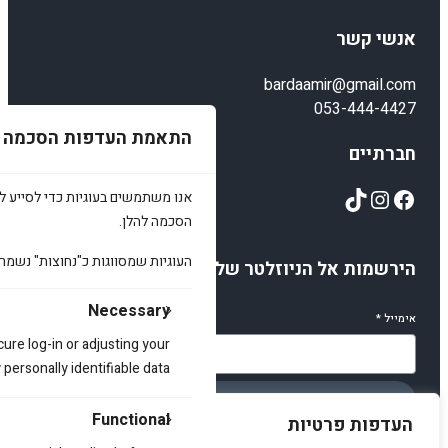
אנשי קשר
bardaamir@gmail.com
053-444-4427
התאמת העדפות הסכמה
חברתיים
TikTok
Instagram
Facebook
אנו משתמשים בעוגיות כדי לסייע לכ
הסכמה להלן.
העוגיות שמסווגות כ"נחוצות" נשמר
הירשמות אל הניוזלטר שלנו
Necessary
אימייל
*
cure log-in or adjusting your
ersonally identifiable data.
הירשמו
Functional
העדפות פרטיות