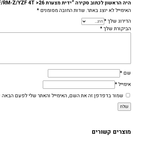
היה הראשון לכתוב סקירה “ידית מצערת KAW/SUZ/YAM KXF/RM-Z/YZF 4T >26”
האימייל לא יוצג באתר.
שדות החובה מסומנים
*
הדירוג שלך
*
הביקורת שלך
*
שם
*
אימייל
*
שמור בדפדפן זה את השם, האימייל והאתר שלי לפעם הבאה ש
מוצרים קשורים