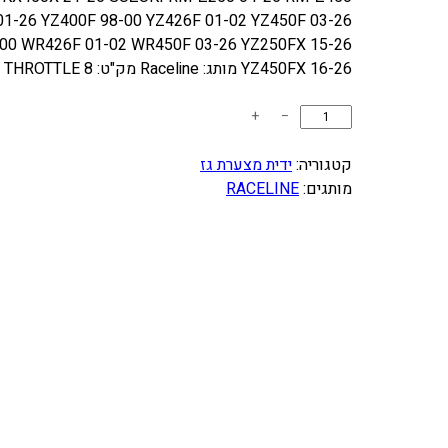
1-26 YZ400F 98-00 YZ426F 01-02 YZ450F 03-26
00 WR426F 01-02 WR450F 03-26 YZ250FX 15-26
YZ450FX 16-26 מותג: Raceline מק"ט: THROTTLE 8 תמונה להמחשה בלבד.
כ
+
−
מ
ו
קטגוריה:
ידית מצערת גז
ת
מותגים:
RACELINE
ש
ל
י
ד
י
ת
מ
צ
ע
ר