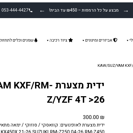
←
→
מבצע על כל הרמפות – ₪450 עד הבית!
053-444-4427
י
אביזרים ומיגונים
ציוד רכיבה
שמנים וכלים לתחזוק
ידית מצערת F/RM
Z/YZF 4T >26
300.00
₪
 KX450X 21-26 SUZUKI RM-Z250 04-26 RM-Z450