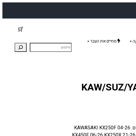
ה
מחיים את העבר
KAW/SUZ/YAM KX-
ידית מצערת לאופנועים: קוואסקי / סוזוקי / ימאה מתאים: KAWASAKI KX250F 04-26
KX450F 06-26 KX250X 21-26