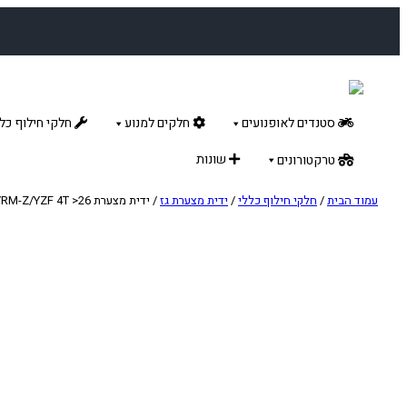
לדלג
לתוכן
סטנדים לאופנועים
חלקים למנוע
חלקי חילוף כלל
שונות
טרקטורונים
עמוד הבית
/
חלקי חילוף כללי
/
ידית מצערת גז
/ ידית מצערת KAW/SUZ/YAM KXF/RM-Z/YZF 4T >26