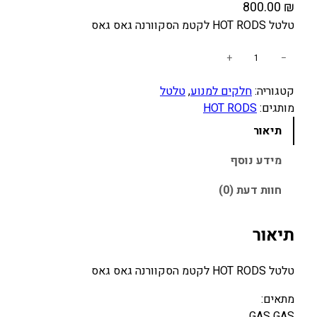
800.00
₪
טלטל HOT RODS לקטמ הסקוורנה גאס גאס
כ
+
−
מ
קטגוריה:
חלקים למנוע
, 
טלטל
ו
מותגים:
HOT RODS
ת
ש
תיאור
ל
ט
מידע נוסף
ל
חוות דעת (0)
ט
ל
K
תיאור
T
M
טלטל HOT RODS לקטמ הסקוורנה גאס גאס
/
H
מתאים:
U
GAS GAS