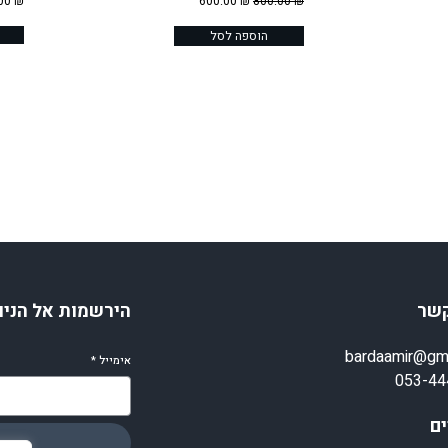
.00
₪
600.00
₪
800.00
₪
המקורי
הנוכחי
היה:
הוספה לסל
הוא:
600.00 ₪.
800.00 ₪.
קשר
הירשמות אל הניו
bardaamir@gm
אימייל
*
053-44
ם