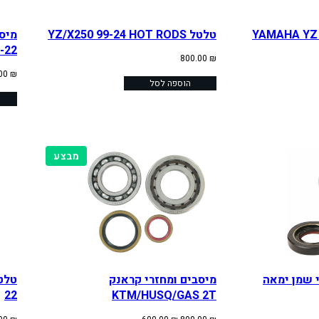
טלטל YZ/X250 99-24 HOT RODS
-22
800.00
₪
.00
₪
הוספה לסל
מוצרים
מבצע
במבצע
 שמן ימאה
מיסבים ומחזרי קראנק
22
KTM/HUSQ/GAS 2T
המחיר
המחיר