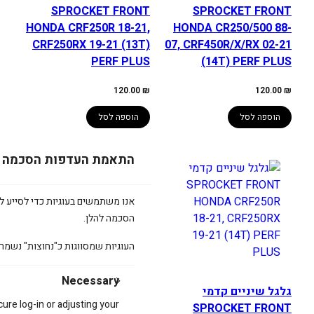
SPROCKET FRONT
SPROCKET FRONT
HONDA CRF250R 18-21,
HONDA CR250/500 88-
CRF250RX 19-21 (13T)
07, CRF450R/X/RX 02-21
PERF PLUS
(14T) PERF PLUS
120.00
₪
120.00
₪
הוספה לסל
הוספה לסל
התאמת העדפות הסכמה
אנו משתמשים בעוגיות כדי לסייע לכ
הסכמה להלן.
העוגיות שמסווגות כ"נחוצות" נשמר
גלגל שיניים קדמי
Necessary
גלגל שיניים קדמי
SPROCKET FRONT
cure log-in or adjusting your
KAWASAKI KX450F 06-
SPROCKET FRONT