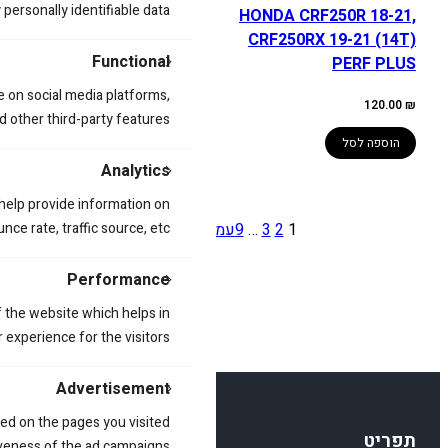
ersonally identifiable data.
22, KX450XC 21-22
HONDA CRF250R 18-21,
(13T) PERF PLUS
CRF250RX 19-21 (14T)
Functional
PERF PLUS
120.00
₪
e on social media platforms,
120.00
₪
d other third-party features.
הוספה לסל
הוספה לסל
Analytics
 help provide information on
1
2
3
…
9
עמוד הבא
»
ce rate, traffic source, etc.
Performance
 the website which helps in
 experience for the visitors.
Advertisement
ed on the pages you visited
תפריט
iveness of the ad campaigns.