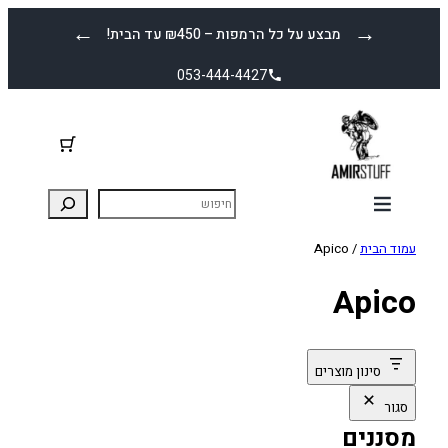
לדלג
←
→
מבצע על כל הרמפות – ₪450 עד הבית!
לתוכן
053-444-4427
עמוד הבית
/ Apico
Apico
סינון מוצרים
סגור
מסננים