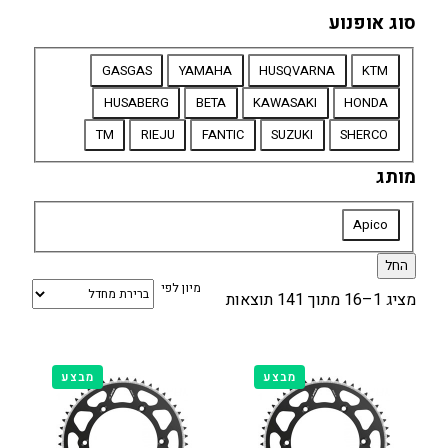
סוג אופנוע
סוג
GASGAS
YAMAHA
HUSQVARNA
KTM
אופנוע
HUSABERG
BETA
KAWASAKI
HONDA
TM
RIEJU
FANTIC
SUZUKI
SHERCO
מותג
מותג
Apico
החל
מיון לפי
מציג 1–16 מתוך 141 תוצאות
מוצרים
מוצרים
מבצע
מבצע
במבצע
במבצע