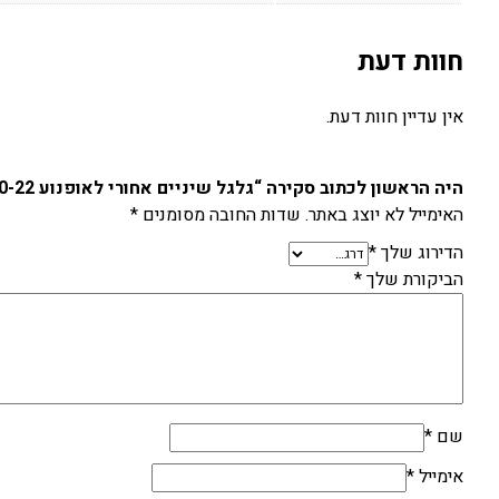
חוות דעת
אין עדיין חוות דעת.
היה הראשון לכתוב סקירה “גלגל שיניים אחורי לאופנוע KTM/HUSQ/HUSKY/GAS 52T 90-22”
האימייל לא יוצג באתר.
שדות החובה מסומנים
*
הדירוג שלך
*
הביקורת שלך
*
שם
*
אימייל
*