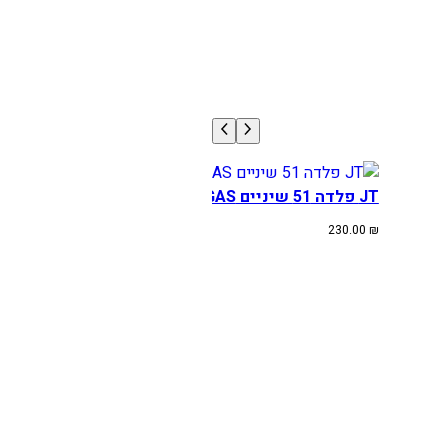
JT פלדה 51 שיניים KTM/HUSQ/GAS
230.00
₪