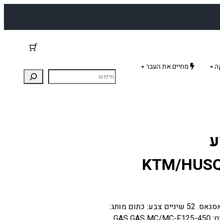
ה
מחיים את העבר
ע
KTM/HUSQ
גלגל שיניים אחורי לאופנוע קטמ הסקוורנה הוסאברג גאסגאס. 52 שיניים צבע: כתום מותג:
APICO מק"ט: BN50 52T EVO ORANGE מתאים לדגמים: GAS GAS MC/MC-F125-450