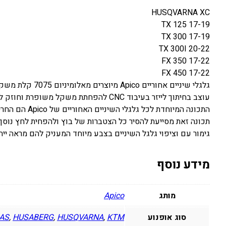
HUSQVARNA XC
TX 125 17-19
TX 300 17-19
TX 300I 20-22
FX 350 17-22
FX 450 17-22
גלגלי שיניים אחוריים Apico מיוצרים מאלומיניום 7075 קלת משקל בדרגת תעופה וחלל.
עוצב בחיתוך לייזר בעיבוד CNC להפחתת משקל משופרת וחוזק לאורך כל הדרך.
התכונה המיוחדת לכל גלגלי השיניים האחוריים של Apico הם החריצים סביב הקצוות החיצוניים של גלגלי השיניים השומרים על ניקיון.
תכונה זאת מסייעת להסיר כל הצטברות של בוץ ולהפחית לחץ נוסף ע
גימור עם וציפוי גלגל השיניים בצבע מיוחד המעניק להם מראה ייחו
מידע נוסף
מותג
Apico
סוג אופנוע
KTM
,
HUSQVARNA
,
HUSABERG
,
AS