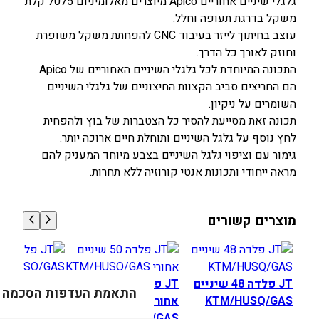
גלגלי שיניים אחוריים Apico מיוצרים מאלומיניום 7075 קלת
משקל בדרגת תעופה וחלל.
עוצב בחיתוך לייזר בעיבוד CNC להפחתת משקל משופרת
וחוזק לאורך כל הדרך.
התכונה המיוחדת לכל גלגלי השיניים האחוריים של Apico
הם החריצים סביב הקצוות החיצוניים של גלגלי השיניים
השומרים על ניקיון.
תכונה זאת מסייעת להסיר כל הצטברות של בוץ ולהפחית
לחץ נוסף על גלגל השיניים ותוחלת חיים ארוכה יותר.
גימור עם וציפוי גלגל השיניים בצבע מיוחד המעניק להם
מראה ייחודי ותכונות אנטי קורוזיה ללא תחרות.
מוצרים קשורים
JT פלדה 48 שיניים
JT פלדה 50 שיניים
JT
התאמת העדפות הסכמה
KTM/HUSQ/GAS
אחורי
/HUSQ/GAS
KTM/HUSQ/GAS