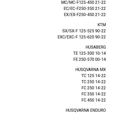
ו
MC/MC-F125-450 21-22
פ
EC/EC-F250-350 21-22
נ
EX/EX-F250-450 21-22
ו
KTM
ע
SX/SX-F 125-525 90-22
K
EXC/EXC-F 125-620 90-22
T
M
HUSABERG
/
TE 125-300 10-14
H
FE 250-570 00-14
U
S
HUSQVARNA MX
Q
TC 125 14-22
/
TC 250 14-22
H
FC 250 14-22
U
FC 350 14-22
S
FC 450 14-22
K
HUSQVARNA ENDURO
Y