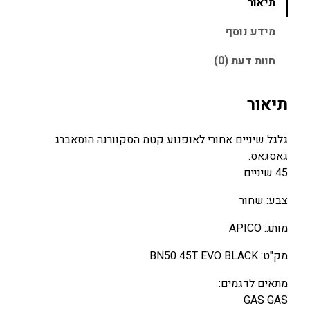
תיאור
ל
0
0
ג
.
מידע נוסף
.
ל
0
0
חוות דעת (0)
ג
0
0
ל
ש
תיאור
₪
₪
י
.
.
נ
גלגל שיניים אחורי לאופנוע קטמ הסקוורנה הוסאברג
י
גאסגאס.
י
45 שיניים
ם
א
צבע: שחור
ח
מותג: APICO
ו
ר
מק"ט: BN50 45T EVO BLACK
י
ל
מתאים לדגמים:
א
GAS GAS