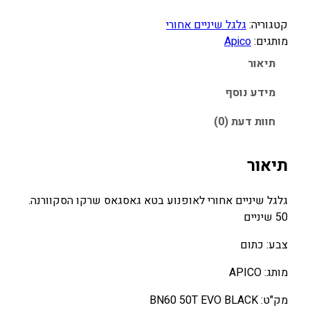
:
:
קטגוריה:
גלגל שיניים אחורי
2
3
מותגים:
Apico
5
0
0
0
תיאור
.
.
מידע נוסף
0
0
0
0
חוות דעת (0)
₪
₪
תיאור
.
.
גלגל שיניים אחורי לאופנוע בטא גאסגאס שרקו הסקוורנה.
50 שיניים
צבע: כתום
מותג: APICO
מק"ט: BN60 50T EVO BLACK