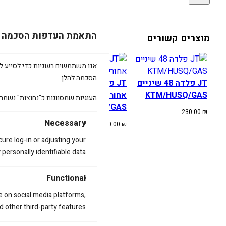
התאמת העדפות הסכמה
מוצרים קשורים
אנו משתמשים בעוגיות כדי לסייע לכ
הסכמה להלן.
JT פלדה 48 שיניים
JT פלדה 50 שיניים
JT
KTM/HUSQ/GAS
אחורי
/HUSQ/GAS
העוגיות שמסווגות כ"נחוצות" נשמר
KTM/HUSQ/GAS
230.00
₪
230.00
₪
Necessary
230.00
₪
cure log-in or adjusting your
ersonally identifiable data.
Functional
e on social media platforms,
d other third-party features.