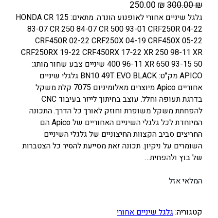
ה
ה
250.00
₪
300.00
₪
מ
מ
גלגל שיניים אחורי לאופנוע הונדה. מתאים: HONDA CR 125
83-07 CR 250 84-07 CR 500 93-01 CRF250R 04-22
ח
ח
CRF450R 02-22 CRF250X 04-19 CRF450X 05-22
י
י
CRF250RX 19-22 CRF450RX 17-22 XR 250 98-11 XR
ר
ר
400 96-11 XR 650 93-15 50 שיניים צבע שחור מותג:
ה
ה
APICO מק"ט: BN10 49T EVO BLACK גלגלי שיניים
מ
נ
אחוריים Apico מיוצרים מאלומיניום 7075 קלת משקל
ק
ו
בדרגת תעופה וחלל. עוצב בחיתוך לייזר בעיבוד CNC
ו
כ
להפחתת משקל משופרת וחוזק לאורך כל הדרך. התכונה
ר
ח
המיוחדת לכל גלגלי השיניים האחוריים של Apico הם
החריצים סביב הקצוות החיצוניים של גלגלי השיניים
י
י
השומרים על ניקיון. תכונה זאת מסייעת להסיר כל הצטברות
ה
ה
של בוץ ולהפחית…
י
ו
ה
א
המלאי אזל
:
:
2
3
קטגוריה:
גלגל שיניים אחורי
5
0