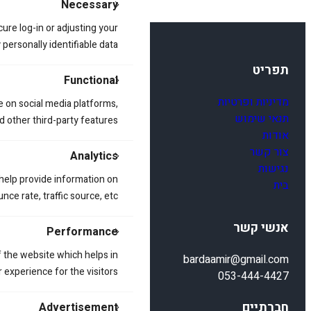
Necessary
cure log-in or adjusting your
ersonally identifiable data.
תפריט
Functional
מדיניות ופרטיות
e on social media platforms,
תנאי שימוש
d other third-party features.
אודות
צור קשר
Analytics
נגישות
 help provide information on
בית
ce rate, traffic source, etc.
אנשי קשר
Performance
 the website which helps in
bardaamir@gmail.com
 experience for the visitors.
053-444-4427
חברתיים
Advertisement