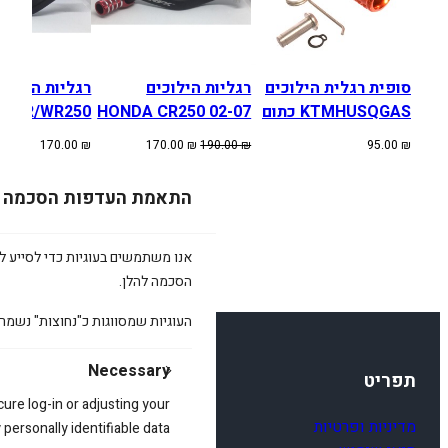
סופית רגלית הילוכים
רגליות הילוכים
KTMHUSQGAS כתום
HONDA CR250 02-07
13 CR/WR250
המחיר
המחיר
170.00
₪
170.00
₪
190.00
₪
95.00
₪
המקורי
הנוכחי
היה:
הוא:
התאמת העדפות הסכמה
170.00 ₪.
190.00 ₪.
אנו משתמשים בעוגיות כדי לסייע לכ
הסכמה להלן.
העוגיות שמסווגות כ"נחוצות" נשמר
Necessary
תפריט
cure log-in or adjusting your
מדיניות ופרטיות
ersonally identifiable data.