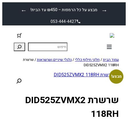
לדלג
←
→
מבצע על כל הרמפות – ₪450 עד הבית!
לתוכן
053-444-4427
עמוד הבית
/
חלקי חילוף כללי
/
גלגלי שיניים ושרשראות
/ שרשרת
DID525ZVMX2 118RH
מבצע!
שרשרת DID525ZVMX2
118RH