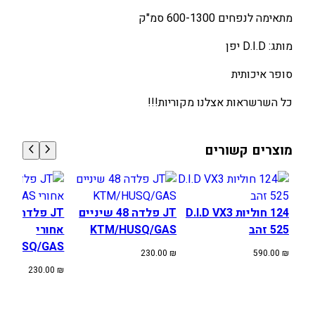
0
0
5
מתאימה לנפחים 600-1300 סמ"ק
2
.
.
מותג: D.I.D יפן
5
0
0
Z
0
0
סופר איכותית
V
M
כל השרשראות אצלנו מקוריות!!!
₪
₪
X
.
.
2
1
מוצרים קשורים
1
8
R
124 חוליות D.I.D VX3
JT פלדה 48 שיניים
JT
H
525 זהב
KTM/HUSQ/GAS
אחורי
/HUSQ/GAS
230.00
₪
590.00
₪
230.00
₪