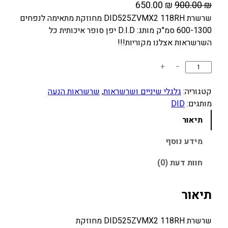
ה
ה
650.00
₪
900.00
₪
מ
מ
שרשרת DID525ZVMX2 118RH מחוזקת מתאימה לנפחים
600-1300 סמ"ק מותג: D.I.D יפן סופר איכותית כל
ח
ח
השרשראות אצלנו מקוריות!!!
י
י
ר
ר
כ
+
−
ה
ה
מ
מ
נ
ו
קטגוריה:
גלגלי שיניים ושרשראות
, 
שרשראות הנעה
ק
ו
ת
מותגים:
DID
ו
כ
ש
תיאור
ל
ר
ח
ש
י
מידע נוסף
י
ר
ה
ה
חוות דעת (0)
ש
י
ו
ר
ה
א
ת
תיאור
:
:
D
6
9
I
שרשרת DID525ZVMX2 118RH מחוזקת
5
0
D