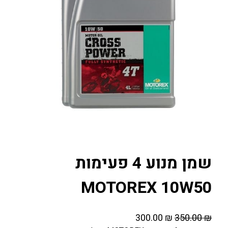
שמן מנוע 4 פעימות
MOTOREX 10W50
ה
ה
300.00
₪
350.00
₪