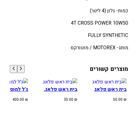
ע
.
.
כמות- גלון (4 ליטר)
י
0
0
מ
0
0
4T CROSS POWER 10W50
ו
ת
FULLY SYNTHETIC
₪
₪
M
.
.
מותג- MOTOREX / מוטורקס
O
T
O
מוצרים קשורים
R
E
X
בית ראש פלאג
בית ראש פלאג.
ג'ל למוס MITAS 1KG
1
0
400.00
₪
35.00
₪
50.00
₪
W
5
0