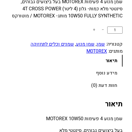
מ
מ
שמן מנוע 4 פעימות MOTOREX בעל ביצועים גבוהים,
סינטטי מלא כמות- גלון (4 ליטר) 4T CROSS POWER
ח
ח
10W50 FULLY SYNTHETIC מותג- MOTOREX / מוטורקס
י
י
ר
ר
כ
+
−
ה
ה
מ
מ
נ
ו
קטגוריה:
שמן
, 
שמן מנוע
, 
שמנים וכלים לתחזוקה
ק
ו
ת
מותגים:
M0T0REX
ו
כ
ש
תיאור
ל
ר
ח
ש
י
מידע נוסף
י
מ
ה
ה
חוות דעת (0)
ן
י
ו
מ
ה
א
נ
תיאור
:
:
ו
3
3
ע
שמן מנוע 4 פעימות MOTOREX 10W50
0
5
4
פ
0
0
בעל ביצועים גבוהים, סינטטי מלא