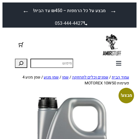
לדלג
←
→
מבצע על כל הרמפות – ₪450 עד הבית!
לתוכן
053-444-4427
עמוד הבית
/
שמנים וכלים לתחזוקה
/
שמן
/
שמן מנוע
/ שמן מנוע 4
פעימות MOTOREX 10W50
מבצע!