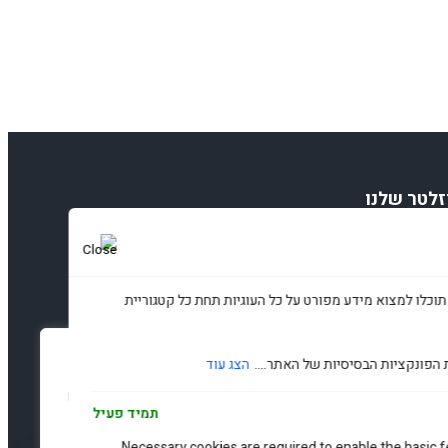
זלטר שלנו
תוכלו למצוא מידע מפורט על כל העוגיות תחת כל קטגוריית
עדפות פרטיות
 הפונקציות הבסיסיות של האתר....
הצג עוד
נו משתמשים בעוגיות כדי לשפר את האתר, להציג תוכן מותאם ולנתח
תמיד פעיל
נועה. בלחיצה על 'קבל הכל' אתם מסכימים לכך.
Necessary cookies are required to enable the basic fe