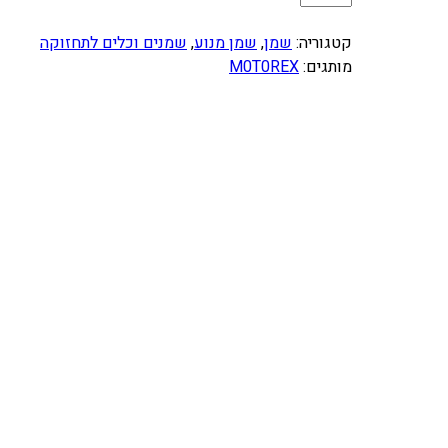
מ
ו
קטגוריה:
שמן
, 
שמן מנוע
, 
שמנים וכלים לתחזוקה
ת
מותגים:
M0T0REX
ש
ל
ש
מ
ן
מ
נ
ו
ע
4
פ
ע
י
מ
ו