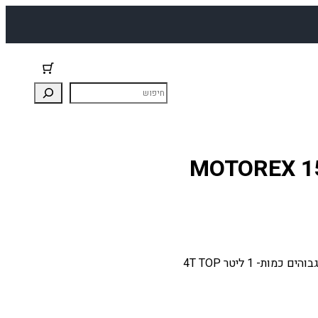
 פעימות MOTOREX 15W50
שמן מנוע 4 פעימות MOTOREX 15W50 בעל ביצועים גבוהים כמות- 1 ליטר 4T TOP