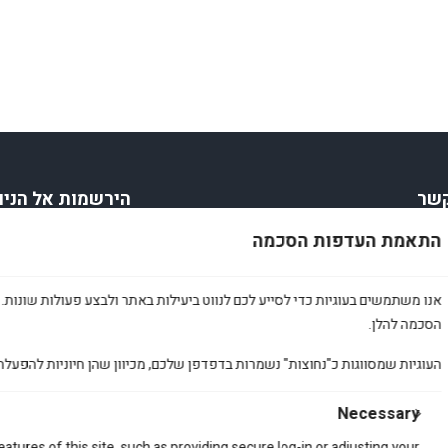
קשר
הירשמות אל הניו
התאמת העדפות הסכמה
bardaamir@gm
אימייל
*
053-44
הירשמו
אנו משתמשים בעוגיות כדי לסייע לכם לנווט ביעילות באתר ולבצע פעולות שונות. 
ם
הסכמה להלן.
TikT
ה
העוגיות שמסווגות כ"נחוצות" נשמרות בדפדפן שלכם, מכיוון שהן חיוניות להפעלת
א
Necessary
ת
atures of this site, such as providing secure log-in or adjusting your