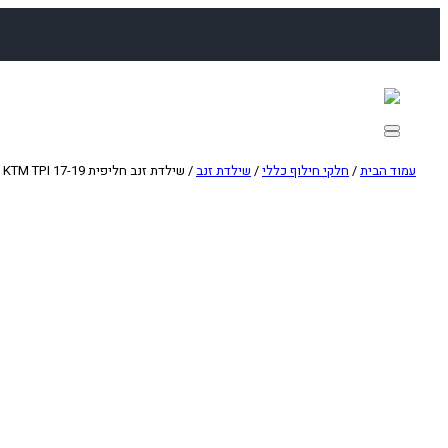
לדלג
לתוכן
עמוד הבית
/
חלקי חילוף כללי
/
שילדת זנב
/ שילדת זנב חליפית KTM TPI 17-19