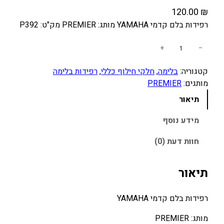
120.00
₪
רפידות בלם קדמי YAMAHA מותג: PREMIER מק"ט: P392
כ
+
−
מ
קטגוריה:
בלימה
, 
חלקי חילוף כללי
, 
רפידות בלימה
ו
מותגים:
PREMIER
ת
ש
תיאור
ל
ר
מידע נוסף
פ
חוות דעת (0)
י
ד
ו
תיאור
ת
ב
רפידות בלם קדמי YAMAHA
ל
ם
מותג: PREMIER