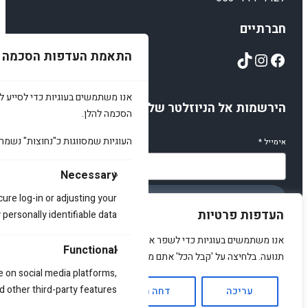
חברתיים
התאמת העדפות הסכמה
TikTok
Instagram
Facebook
אנו משתמשים בעוגיות כדי לסייע לכ
הירשמות אל הניוזלטר שלנו
הסכמה להלן.
העוגיות שמסווגות כ"נחוצות" נשמר
אימייל
*
Necessary
cure log-in or adjusting your
הירשמו
העדפות פרטיות
ersonally identifiable data.
אנו משתמשים בעוגיות כדי לשפר את האתר, להציג תוכן מותאם ולנתח
Functional
תנועה. בלחיצה על 'קבל הכל' אתם מסכימים לכך.
e on social media platforms,
© 2025 amirstuff. All rights reserved.
d other third-party features.
עריכה
דחה הכל
אשר הכל