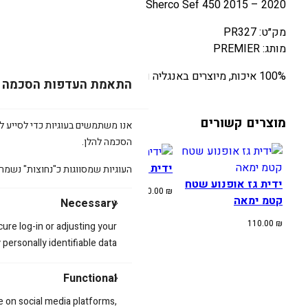
Sherco Sef 450 2015 – 2020
מק״ט: PR327
מותג: PREMIER
100% איכות, מיוצרים באנגליה ובארה"ב
התאמת העדפות הסכמה
מוצרים קשורים
אנו משתמשים בעוגיות כדי לסייע לכ
הסכמה להלן.
ידית גז להונדה CRF
ידית גז לקטמ
העוגיות שמסווגות כ"נחוצות" נשמר
ידית גז אופנוע שטח
110.00
₪
110.00
₪
קטמ ימאה
Necessary
110.00
₪
cure log-in or adjusting your
ersonally identifiable data.
Functional
e on social media platforms,