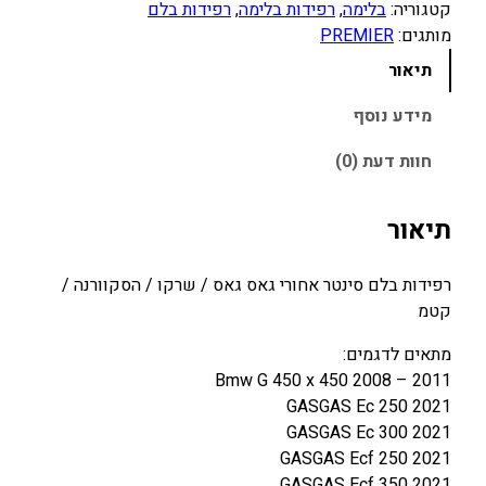
קטגוריה:
בלימה
, 
רפידות בלימה
, 
רפידות בלם
ו
מותגים:
PREMIER
ת
ש
תיאור
ל
ר
מידע נוסף
פ
חוות דעת (0)
י
ד
ו
תיאור
ת
ב
רפידות בלם סינטר אחורי גאס גאס / שרקו / הסקוורנה /
ל
קטמ
ם
ס
מתאים לדגמים:
י
Bmw G 450 x 450 2008 – 2011
נ
GASGAS Ec 250 2021
ט
GASGAS Ec 300 2021
ר
GASGAS Ecf 250 2021
א
GASGAS Ecf 350 2021