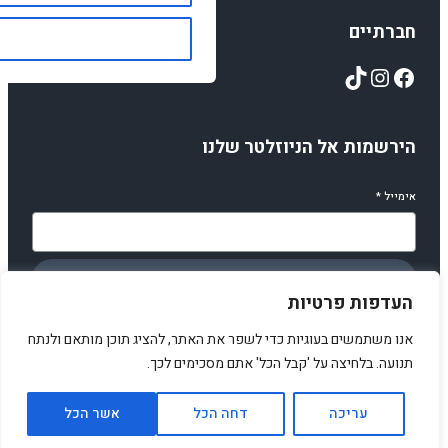
חברתיים
TikTok
Instagram
Facebook
הירשמות אל הניוזלטר שלנו
אימייל
*
הירשמו
העדפות פרטיות
אנו משתמשים בעוגיות כדי לשפר את האתר, להציג תוכן מותאם ולנתח
תנועה. בלחיצה על 'קבל הכל' אתם מסכימים לכך.
© 2025 amirstuff. All rights reserved.
עריכה
דחה הכל
אשר הכל