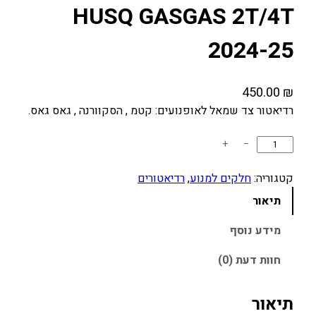
HUSQ GASGAS 2T/4T
2024-25
450.00
₪
רדיאטור צד שמאל לאופנועים: קטמ , הסקוורנה , גאס גאס.
כ
+
−
מ
ו
קטגוריה:
חלקים למנוע
, 
רדיאטורים
ת
תיאור
ש
ל
מידע נוסף
ר
חוות דעת (0)
ד
י
א
תיאור
ט