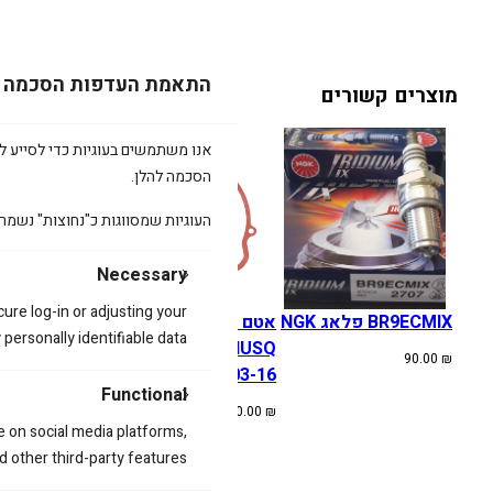
התאמת העדפות הסכמה
מוצרים קשורים
אנו משתמשים בעוגיות כדי לסייע לכ
הסכמה להלן.
העוגיות שמסווגות כ"נחוצות" נשמר
Necessary
cure log-in or adjusting your
BR9ECMIX פלאג NGK
אטם מכסה מצמד
אטם מכסה מצ
ersonally identifiable data.
KTMHUSQ
הונדה RX
90.00
₪
02-09
SX/EXC/TE 03-16
Functional
90.00
₪
90.00
₪
e on social media platforms,
d other third-party features.