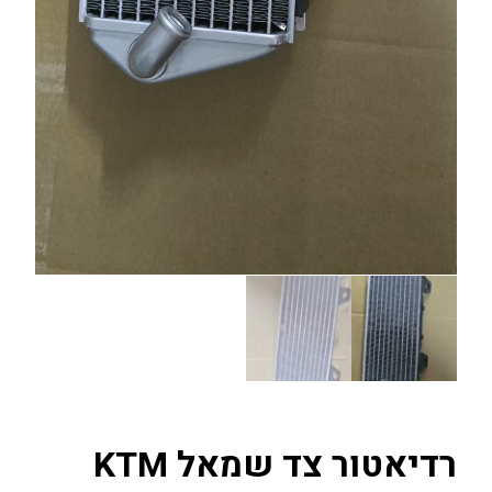
רדיאטור צד שמאל KTM