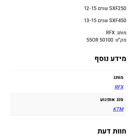
כ
SXF250 שנים 12-15
י
ם
SXF450 שנים 13-15
K
T
מותג: RFX
M
מק"ט: 50100 55OR
S
X
מידע נוסף
/
E
X
מותג
C
RFX
/
S
סוג אופנוע
X
KTM
F
0
0
חוות דעת
-