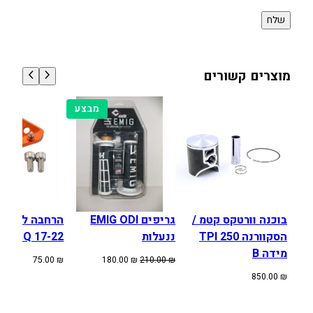
מוצרים קשורים
מוצרים
מבצע
במבצע
בוכנה וורטקס קטמ /
גריפים EMIG ODI
הרחבה לרגלי
הסקוורנה 250 TPI
ננעלות
HUSQ 17-22
מידה B
המחיר
המחיר
75.00
₪
180.00
₪
210.00
₪
המקורי
הנוכחי
850.00
₪
היה:
הוא:
180.00 ₪.
210.00 ₪.