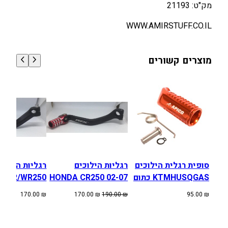
מק"ט: 21193
WWW.AMIRSTUFF.CO.IL
מוצרים קשורים
סופית רגלית הילוכים
רגליות הילוכים
KTMHUSQGAS כתום
HONDA CR250 02-07
13 CR/WR250
המחיר
המחיר
170.00
₪
170.00
₪
190.00
₪
95.00
₪
המקורי
הנוכחי
היה:
הוא:
170.00 ₪.
190.00 ₪.