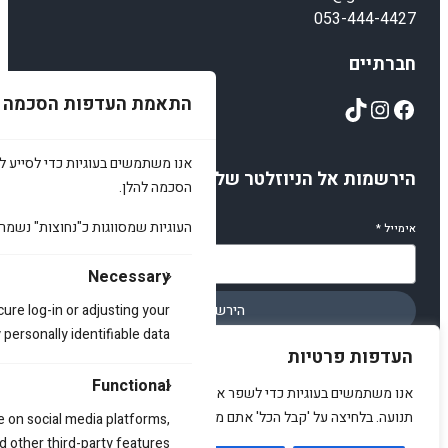
053-444-4427
חברתיים
TikTok
Instagram
Facebook
התאמת העדפות הסכמה
אנו משתמשים בעוגיות כדי לסייע לכ
הירשמות אל הניוזלטר שלנו
הסכמה להלן.
העוגיות שמסווגות כ"נחוצות" נשמר
אימייל
*
Necessary
cure log-in or adjusting your
הירשמו
ersonally identifiable data.
העדפות פרטיות
Functional
אנו משתמשים בעוגיות כדי לשפר את האתר, להציג תוכן מותאם ולנתח
תנועה. בלחיצה על 'קבל הכל' אתם מסכימים לכך.
e on social media platforms,
© 2025 amirstuff. All rights reserved.
d other third-party features.