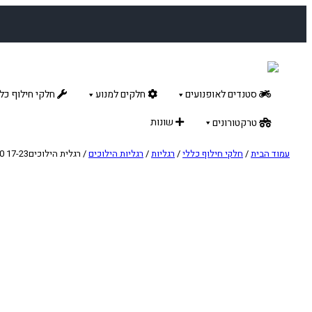
לדלג
לתוכן
סטנדים לאופנועים
חלקים למנוע
חלקי חילוף כלל
שונות
טרקטורונים
עמוד הבית
/
חלקי חילוף כללי
/
רגליות
/
רגליות הילוכים
/ רגלית הילוכיםKTM/HUSQ/GAS85-150 17-23