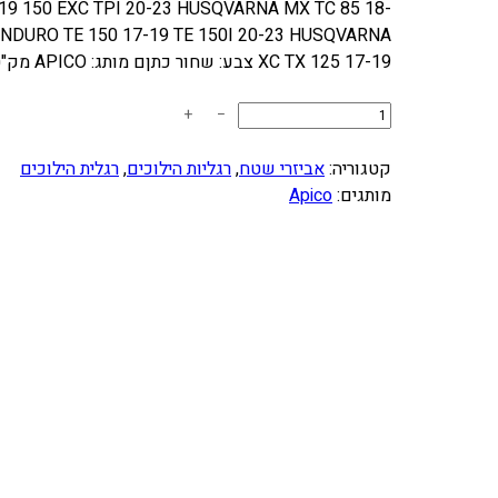
19 150 EXC TPI 20-23 HUSQVARNA MX TC 85 18-
NDURO TE 150 17-19 TE 150I 20-23 HUSQVARNA
XC TX 125 17-19 צבע: שחור כתןם מותג: APICO מק"ט: GPF501
כ
+
−
מ
ו
קטגוריה:
אביזרי שטח
, 
רגליות הילוכים
, 
רגלית הילוכים
ת
מותגים:
Apico
ש
ל
ר
ג
ל
י
ת
ה
י
ל
ו