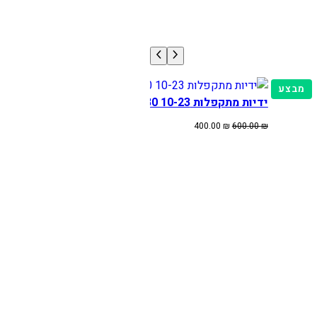
מוצרים
מבצע
ידיות מתקפלות BETA/TM 125-530 10-23
במבצע
המחיר
המחיר
400.00
₪
600.00
₪
המקורי
הנוכחי
היה:
הוא:
400.00 ₪.
600.00 ₪.