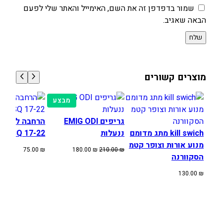
שמור בדפדפן זה את השם, האימייל והאתר שלי לפעם
הבאה שאגיב.
מוצרים קשורים
מוצרים
מבצע
במבצע
גריפים EMIG ODI
הרחבה לרגלי
kill swich מתג מדומם
ננעלות
HUSQ 17-22
מנוע אורות וצופר קטמ
המחיר
המחיר
75.00
₪
180.00
₪
210.00
₪
הסקוורנה
המקורי
הנוכחי
היה:
הוא:
130.00
₪
180.00 ₪.
210.00 ₪.