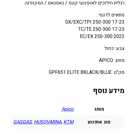
רגלית הילוכים לאופנועי קטמ / גאסגאס / הסקוורנה.
ל
ו
מתאים לדגמי :
כ
SX/EXC/TPI 250-300 17-23
י
TC/TE 250-300 17-23
ם
EC/EX 250-300 2023
K
צבע: כחול
T
M
מותג: APICO
/
H
מק"ט: GPF651 ELITE BKLACK/BLUE
U
S
מידע נוסף
Q
E
X
מותג
Apico
C
T
סוג אופנוע
KTM
,
HUSQVARNA
,
GASGAS
P