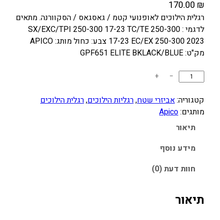
170.00
₪
רגלית הילוכים לאופנועי קטמ / גאסגאס / הסקוורנה. מתאים
לדגמי : SX/EXC/TPI 250-300 17-23 TC/TE 250-300
17-23 EC/EX 250-300 2023 צבע: כחול מותג: APICO
מק"ט: GPF651 ELITE BKLACK/BLUE
כ
+
−
מ
ו
קטגוריה:
אביזרי שטח
, 
רגליות הילוכים
, 
רגלית הילוכים
ת
מותגים:
Apico
ש
תיאור
ל
ר
מידע נוסף
ג
חוות דעת (0)
ל
י
ת
תיאור
ה
י