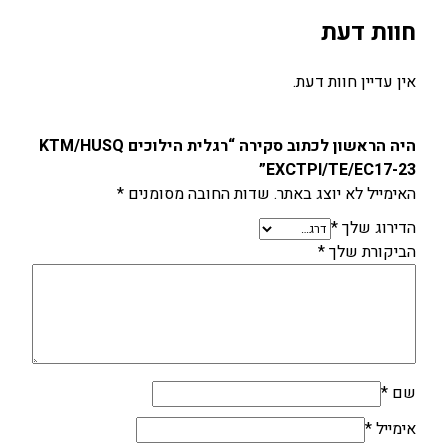
I
חוות דעת
/
T
E
אין עדיין חוות דעת.
/
E
היה הראשון לכתוב סקירה “רגלית הילוכים KTM/HUSQ
C
EXCTPI/TE/EC17-23”
1
האימייל לא יוצג באתר.
שדות החובה מסומנים
*
7
-
הדירוג שלך
*
2
הביקורת שלך
*
3
שם
*
אימייל
*