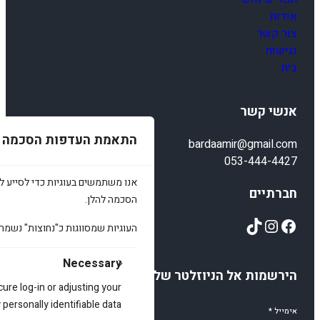
אודות
צור קשר
נגישות
בית
אנשי קשר
התאמת העדפות הסכמה
bardaamir@gmail.com
053-444-4427
אנו משתמשים בעוגיות כדי לסייע לכ
חברתיים
הסכמה להלן.
TikTok
Instagram
Facebook
העוגיות שמסווגות כ"נחוצות" נשמר
Necessary
הירשמות אל הניוזלטר שלנו
cure log-in or adjusting your
ersonally identifiable data.
אימייל
*