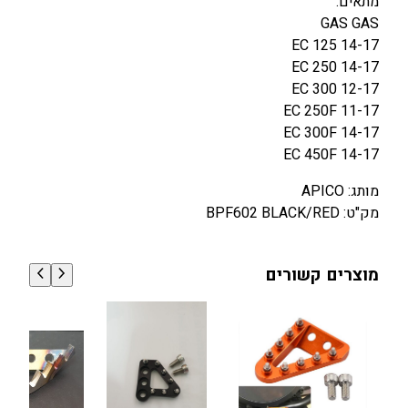
מתאים:
A
GAS GAS
S
EC 125 14-17
G
EC 250 14-17
A
EC 300 12-17
S
EC 250F 11-17
E
EC 300F 14-17
C
EC 450F 14-17
/
מותג: APICO
E
מק"ט: BPF602 BLACK/RED
C
-
F
מוצרים קשורים
1
2
5
-
3
0