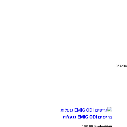
אגיב.
גריפים EMIG ODI ננעלות
המחיר
המחיר
180.00
₪
210.00
₪