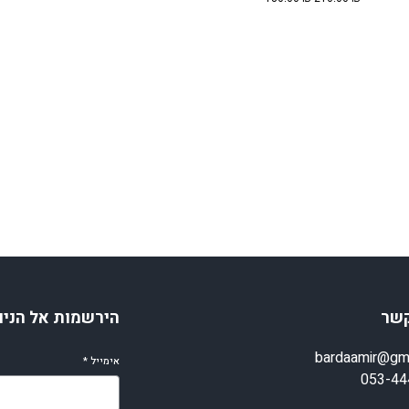
המקורי
הנוכחי
היה:
הוא:
180.00 ₪.
210.00 ₪.
קשר
הירשמות אל הניו
bardaamir@gm
אימייל
*
053-44