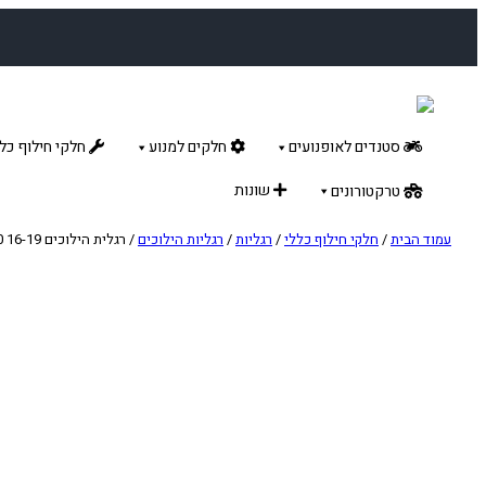
לדלג
לתוכן
סטנדים לאופנועים
חלקים למנוע
חלקי חילוף כלל
שונות
טרקטורונים
עמוד הבית
/
חלקי חילוף כללי
/
רגליות
/
רגליות הילוכים
/ רגלית הילוכים HUSQVARNA FE/FC 250-350 16-19