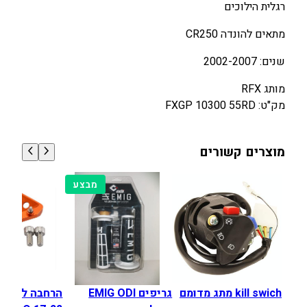
רגלית הילוכים
1
1
י
7
9
ל
מתאים להונדה CR250
ו
0
0
שנים: 2002-2007
כ
.
.
י
0
0
מותג RFX
ם
0
0
מק"ט: FXGP 10300 55RD
H
O
₪
₪
N
מוצרים קשורים
.
.
D
A
מוצרים
מבצע
C
במבצע
R
2
5
0
0
2
kill swich מתג מדומם
גריפים EMIG ODI
הרחבה לרגלי