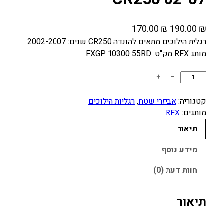
ה
ה
170.00
₪
190.00
₪
מ
מ
רגלית הילוכים מתאים להונדה CR250 שנים: 2002-2007
מותג RFX מק"ט: FXGP 10300 55RD
ח
ח
י
י
כ
+
−
ר
ר
מ
ה
ה
ו
קטגוריה:
אביזרי שטח
, 
רגליות הילוכים
מ
נ
ת
מותגים:
RFX
ק
ו
ש
תיאור
ו
כ
ל
ר
ר
ח
מידע נוסף
ג
י
י
חוות דעת (0)
ל
ה
ה
י
י
ו
ו
תיאור
ה
א
ת
:
:
ה