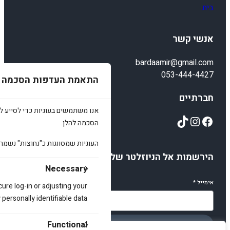
בית
אנשי קשר
bardaamir@gmail.com
053-444-4427
התאמת העדפות הסכמה
חברתיים
אנו משתמשים בעוגיות כדי לסייע לכ
TikTok
Instagram
Facebook
הסכמה להלן.
העוגיות שמסווגות כ"נחוצות" נשמר
הירשמות אל הניוזלטר שלנו
Necessary
אימייל
*
cure log-in or adjusting your
ersonally identifiable data.
Functional
הירשמו