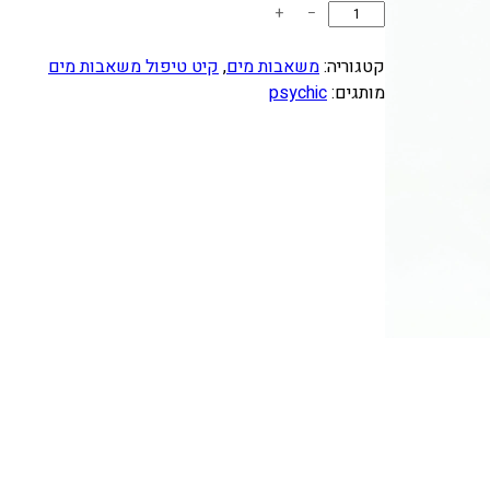
כ
+
−
מ
ו
קטגוריה:
משאבות מים
, 
קיט טיפול משאבות מים
ת
מותגים:
psychic
ש
ל
ק
י
ט
ש
י
פ
ו
ץ
מ
ש
א
ב
ת