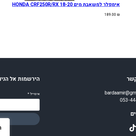
אימפלר למשאבת מים HONDA CRF250R/RX 18-20
189.00
₪
קשר
הירשמות אל הניו
bardaamir@gm
אימייל
*
053-44
ם
TikT
ה