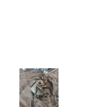
מ
י
ם
C
R
F
4
5
0
R
0
9
-
1
6