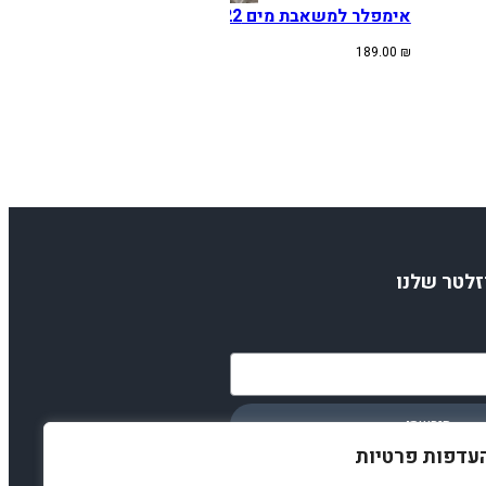
אימפלר למשאבת מים HONDA CRF450R 06-22
189.00
₪
זלטר שלנו
הירשמו
עדפות פרטיות