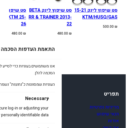
סט שיפוץ לינק 15-21
סט שיפוץ לינק BETA
סט שיפוץ לינ
SQ/KTM 25-
RR & TRAINER 2013-
KTM/HUSQ/GAS
26
22
500.00
₪
480.00
₪
480.00
₪
התאמת העדפות הסכמה
אנו משתמשים בעוגיות כדי לסייע לכ
הסכמה להלן.
העוגיות שמסווגות כ"נחוצות" נשמר
תפריט
Necessary
מדיניות ופרטיות
cure log-in or adjusting your
תנאי שימוש
ersonally identifiable data.
אודות
צור קשר