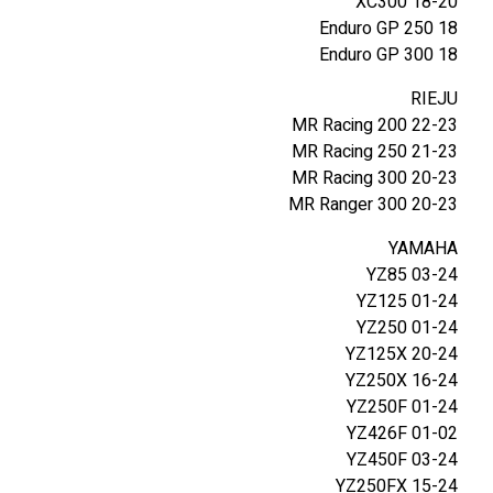
XC300 18-20
י
Enduro GP 250 18
G
Enduro GP 300 18
A
S
RIEJU
/
MR Racing 200 22-23
R
MR Racing 250 21-23
I
MR Racing 300 20-23
E
MR Ranger 300 20-23
J
U
YAMAHA
/
YZ85 03-24
Y
YZ125 01-24
A
YZ250 01-24
M
YZ125X 20-24
0
YZ250X 16-24
1
YZ250F 01-24
-
YZ426F 01-02
2
YZ450F 03-24
4
YZ250FX 15-24