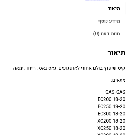
ש
תיאור
ל
ק
מידע נוסף
י
חוות דעת (0)
ט
ש
י
תיאור
פ
ו
קיט שיפוץ בולם אחורי לאופנועים: גאס גאס , רייחו , ימאה
ץ
ב
מתאים:
ו
GAS-GAS
ל
EC200 18-20
ם
EC250 18-20
א
EC300 18-20
ח
XC200 18-20
ו
XC250 18-20
ר