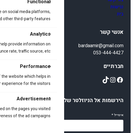
Functional
נגישות
e on social media platforms,
בית
d other third-party features.
אנשי קשר
Analytics
 help provide information on
bardaamir@gmail.com
ce rate, traffic source, etc.
053-444-4427
חברתיים
Performance
 the website which helps in
TikTok
Instagram
Facebook
 experience for the visitors.
Advertisement
הירשמות אל הניוזלטר שלנו
ed on the pages you visited
אימייל
*
iveness of the ad campaigns.