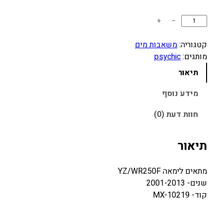
כ
+
−
מ
ו
קטגוריה:
משאבות מים
ת
מותגים:
psychic
ש
תיאור
ל
ק
מידע נוסף
י
חוות דעת (0)
ט
ט
י
תיאור
פ
ו
מתאים לימאה YZ/WR250F
ל
שנים- 2001-2013
מ
קוד- MX-10219
ש
א