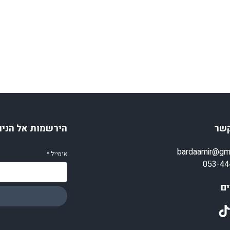
קשר
הירשמות אל הניו
bardaamir@gm
אימייל
*
053-44
ם
TikT