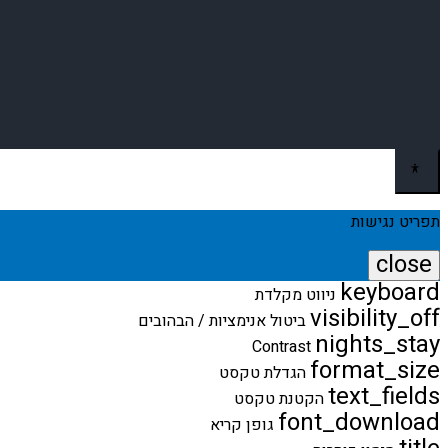
תפריט נגישות
close
keyboard
פתיחה
ניווט מקלדת
וסגירה
visibility_off
ביטול אנימציות / הבהובים
של
nights_stay
Contrast
תפריט
format_size
הנגישות
הגדלת טקסט
text_fields
הקטנת טקסט
font_download
גופן קריא