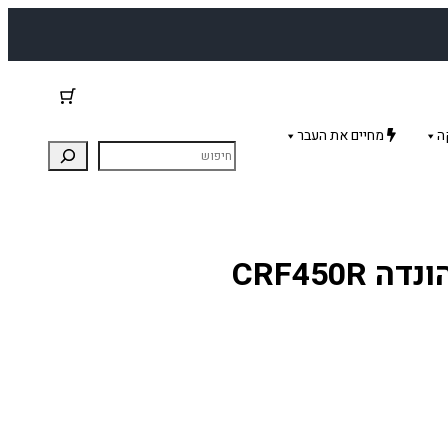
ה
מחיים את העבר
קיט טיפול משאבת מים להונדה CRF450R