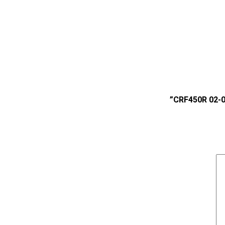
מ
י
ם
ל
ה
ו
נ
ד
ה
C
R
F
4
5
0
R
0
2
-