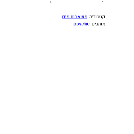
כ
+
−
מ
ו
קטגוריה:
משאבות מים
ת
מותגים:
psychic
ש
ל
ק
י
ט
ט
י
פ
ו
ל
מ
ש
א
ב
ת