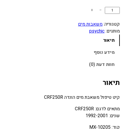
כ
+
−
מ
ו
קטגוריה:
משאבות מים
ת
מותגים:
psychic
ש
תיאור
ל
ק
מידע נוסף
י
חוות דעת (0)
ט
ט
י
תיאור
פ
ו
קיט טיפול משאבת מים הונדה CRF250R
ל
מ
מתאים לדגם: CRF250R
ש
שנים: 1992-2001
א
קוד: MX-10205
ב