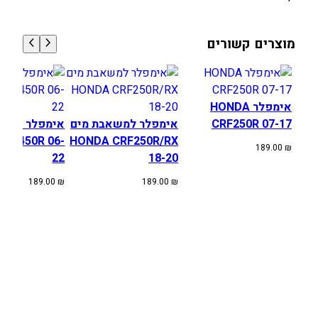
ת
מ
מוצרים קשורים
י
ם
ה
ו
אימפלר HONDA
נ
CRF250R 07-17
אימפלר למשאבת מים
אימפלר למשא
ד
CRF450R 06-
HONDA CRF250R/RX
ה
189.00
₪
22
18-20
C
R
189.00
₪
189.00
₪
F
2
5
0
R
9
2